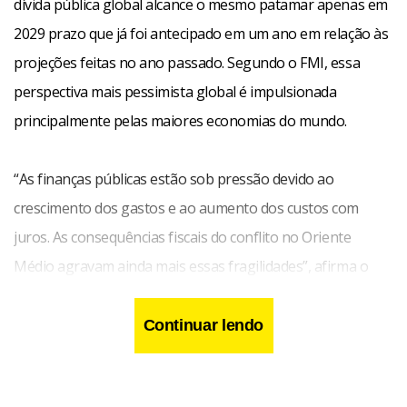
dívida pública global alcance o mesmo patamar apenas em
2029 prazo que já foi antecipado em um ano em relação às
projeções feitas no ano passado. Segundo o FMI, essa
perspectiva mais pessimista global é impulsionada
principalmente pelas maiores economias do mundo.
“As finanças públicas estão sob pressão devido ao
crescimento dos gastos e ao aumento dos custos com
juros. As consequências fiscais do conflito no Oriente
Médio agravam ainda mais essas fragilidades”, afirma o
fundo, que classifica como “urgente” um ajuste fiscal “crível
e bem planejado” em todos os países.
Continuar lendo
O quadro atual é mais pessimista do que o projetado em