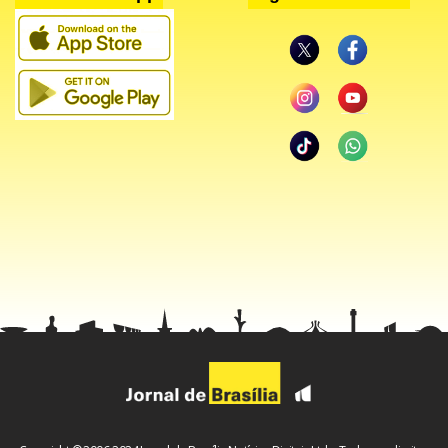
PIB para cima ou para baixo.
O relatório aponta ainda que o déficit nominal do país deve
saltar de 6,2% do PIB em 2024 para 8,1% em 2025.
Em entrevista a jornalistas nesta quarta-feira (15), o
ministro da Fazenda, Dario Durigan, que está em
Washington para as reuniões do FMI, afirmou que há
diferenças metodológicas na forma de cálculo das dívidas
que explicam parte da divergência entre os números do
fundo e os do governo brasileiro.
“Não há nenhuma novidade em termos do que foi
anunciado pelo FMI. Temos um compromisso com a