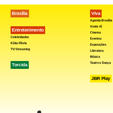
Brasília
Viva
Agenda Brasília
Anote Aí
Entretenimento
Cinema
Celebridades
Eventos
Kátia Flávia
Exposições
Esta estrat
TV/ Streaming
Literatura
mundial de 
Música
primeiros at
Teatro e Dança
Torcida
JBR Play
Nesta quart
com o qual n
isso poderia
Um bloqueio