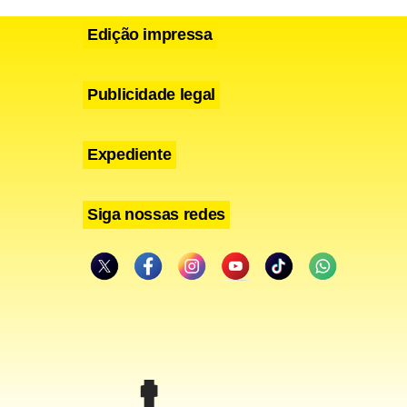
Edição impressa
Publicidade legal
Expediente
a produção
 os
Siga nossas redes
Vermelho,
nuar, já que
a Arábia