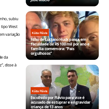
unho, subiu
e tipo West
Kátia Flávia
em variação
Filho de Luciano Huck passa em
faculdade de R$ 100 mil por ano e
família comemora: “Pais
orgulhosos”
de da
”, disse à
Kátia Flávia
Escolhido por Flávio para vice é
acusado de estuprar e engravidar
criança de 13 anos