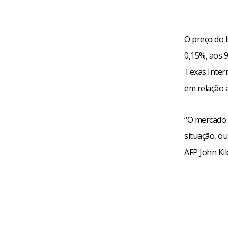
O preço do b
0,15%, aos 9
Texas Inter
em relação a
“O mercado t
situação, ou
AFP John Kil