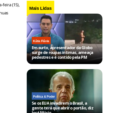
feira (15),
Mais Lidas
ínuas
Kátia Flávia
Em surto, apresentador da Globo
surge de roupas íntimas, ameaça
pedestres e é contido pela PM
Política & Poder
Se os EUA invadirem o Brasil, a
gente terá que abrir o portão, diz
José Múcio