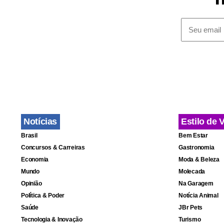
Trump també
durante uma
iranianas “
No entanto,
competem pel
Brokers.
Notícias
Estilo de 
Brasil
Bem Estar
Concursos & Carreiras
Gastronomia
Economia
Moda & Beleza
Mundo
Molecada
Opinião
Na Garagem
Política & Poder
Notícia Animal
Saúde
JBr Pets
Tecnologia & Inovação
Turismo