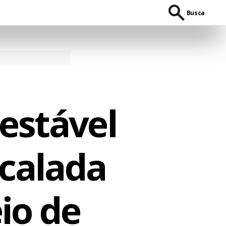
Busca
estável
scalada
io de