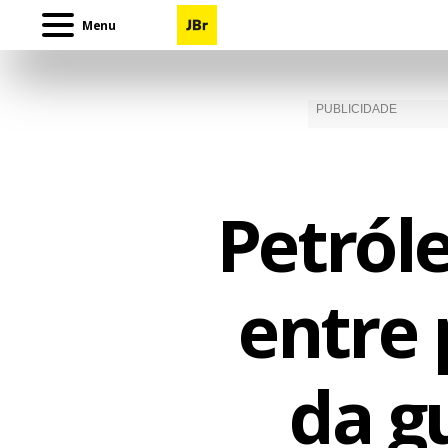
Menu
Petról
entre 
da g