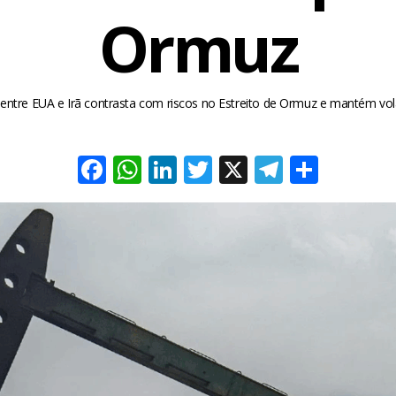
Ormuz
entre EUA e Irã contrasta com riscos no Estreito de Ormuz e mantém vola
Facebook
WhatsApp
LinkedIn
Twitter
X
Telegra
Share