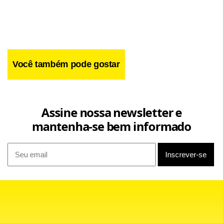
Você também pode gostar
Assine nossa newsletter e
mantenha-se bem informado
Em 2007,
foram identificados outros dois lotes de
dosage
Cialis falsificado. Em 21 de fevereiro, a Anvisa determinou a
apreensão do lote A510410. Este mês, já havia sido
publicada a apreensão do lote A185755.