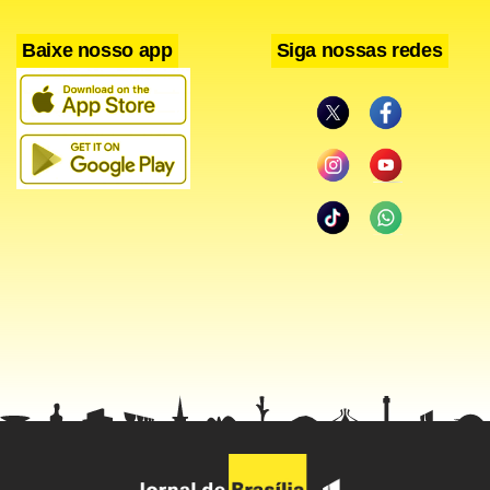
Inácio Lula da Silva.
Baixe nosso app
Siga nossas redes
“Não tem prazo marcado, mas acredito que a gente pode
estar trabalhando em algo ainda para este ano… final
deste ano”, afirmou o ministro. Ele disse esperar que
dentro de dois a três meses, “o governo tenha uma
posição para começar a discutir com a sociedade
amplamente e tocar o projeto.
Franklin destacou ainda que a intenção não é criar um
veículo que defenda apenas os interesses do governo. “No
mundo todo existem TVs públicas que chegaram a um
formato que não é chapa branca. Não vamos inventar a
roda. Vamos aproveitar o que já existe no mundo”. Um dos