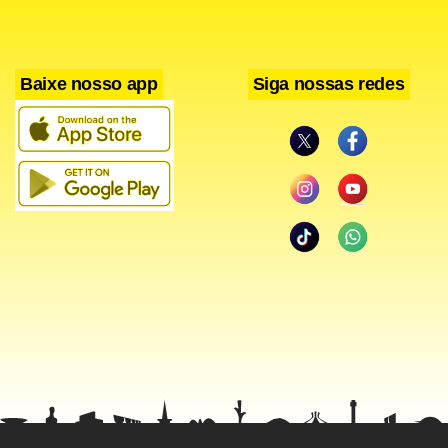
Baixe nosso app
Siga nossas redes
Principal cultura cultivada na 2ª safra, o milho tem uma
estimativa de produção total de 140,46 milhões de
toneladas (somadas as três safras). A colheita do produto
semeado na primeira safra já atinge 87,7% da área e deve
atingir 29,34 milhões de toneladas, aumento de 17,7% em
relação ao mesmo período da temporada 2024/25. Além da
maior área destinada ao grão no atual ciclo, a
produtividade também apresenta incremento de 7,6%,
estimada em 7.110 quilos por hectare, estabelecendo um