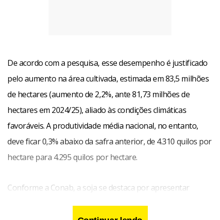
De acordo com a pesquisa, esse desempenho é justificado
pelo aumento na área cultivada, estimada em 83,5 milhões
de hectares (aumento de 2,2%, ante 81,73 milhões de
hectares em 2024/25), aliado às condições climáticas
favoráveis. A produtividade média nacional, no entanto,
deve ficar 0,3% abaixo da safra anterior, de 4.310 quilos por
hectare para 4.295 quilos por hectare.
Conforme a Conab, a soja se destaca por apresentar
incremento de 8,8 milhões de toneladas em relação ao
volume obtido na safra anterior. Com a colheita