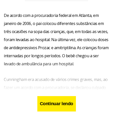
De acordo com a procuradoria federal em Atlanta, em
janeiro de 2006, o pai colocou diferentes substâncias em
três ocasiões na sopa das crianças, que, em todas as vezes,
foram levadas ao hospital. Na última vez, ele colocou doses
de antidepressivos Prozac e amitriptilina. As crianças foram
internadas por longos períodos. O bebê chegou a ser
levado de ambulância para um hospital.
Cunningham era acusado de vários crimes graves, mas, ao
fazer um acordo com a procuradoria, se declarou culpado
apelas de ter apresentado queixas falsas. Ele pode ser
condenado a cinco anos de prisão, quando for sentenciado
Continuar lendo
em abril.