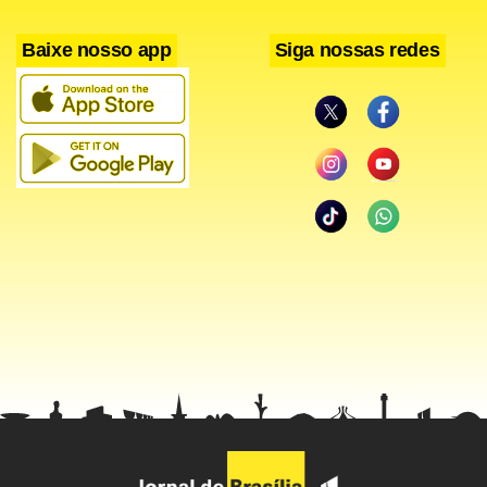
Baixe nosso app
Siga nossas redes
Um acidente entre um ônibus da empresa Rápido Brasília e
um Kadett causou um grande engarrafamento na QNN 21,
da Ceilândia,
próximo ao Centro
visit web
adiposity
Educacional nº 7.