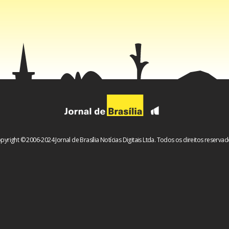
 destaca que, tanto em relação às operações de swap cambial 
o das reservas internacionais, não visa ao lucro, mas fornecer
tempos de volatilidade e manter um colchão de liquidez para 
pyright © 2006-2024 Jornal de Brasília Notícias Digitais Ltda. Todos os direitos reservad
nteúdo
cebook
WhatsApp
LinkedIn
Twitter
X
Telegram
Share