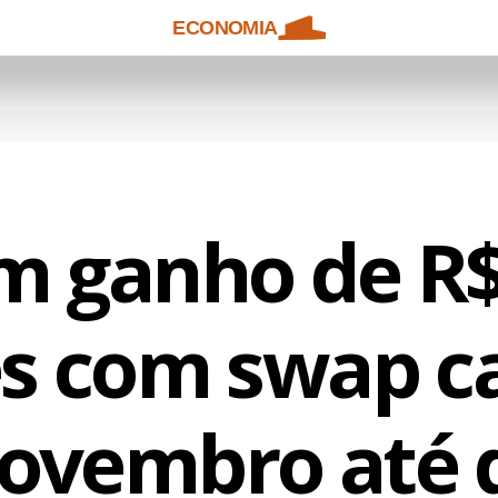
ECONOMIA
m ganho de R$
es com swap c
ovembro até d