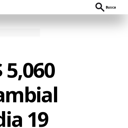
Busca
 5,060
ambial
ia 19