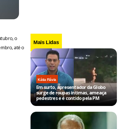
utubro, o
Mais Lidas
embro, até o
Kátia Flávia
Em surto, apresentador da Globo
surge de roupas íntimas, ameaça
pedestres e é contido pela PM