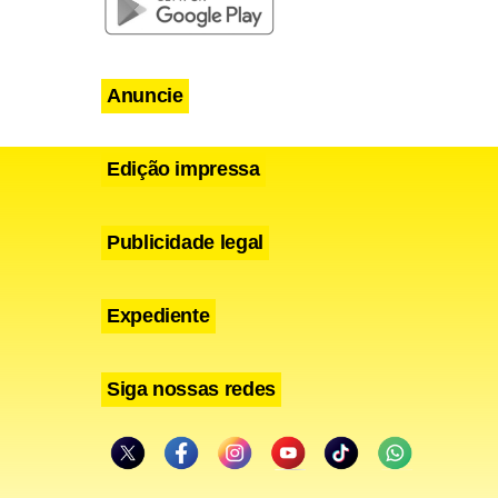
ração das
ervas ficou
Anuncie
odo foi
Edição impressa
Publicidade legal
Expediente
Siga nossas redes