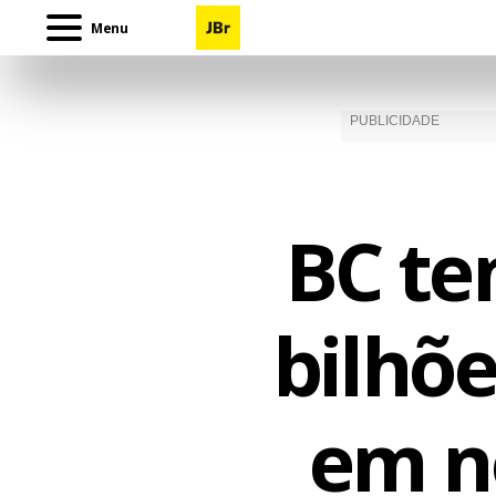
Menu
BC te
bilhõ
em n