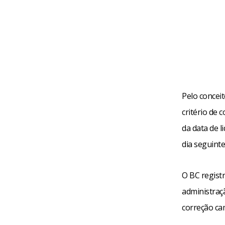
Pelo concei
critério de
da data de l
dia seguint
O BC regist
administraç
correção ca