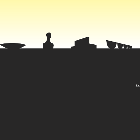
O BC sempre
administraçã
mercado em 
crise.
Co
Estadão Co
Fa