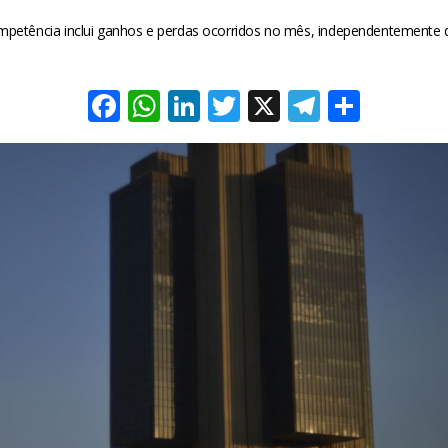
ompetência inclui ganhos e perdas ocorridos no mês, independentemente d
Facebook
WhatsApp
LinkedIn
Twitter
X
Telegra
Share