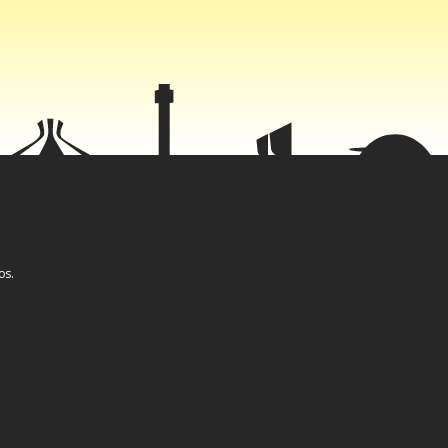
quanto à
 hedge ao
momentos de
os.