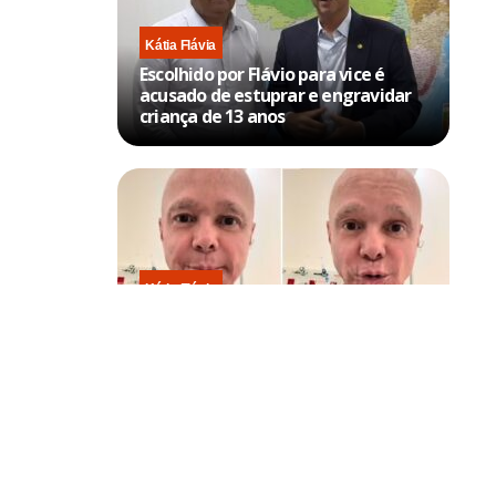
Kátia Flávia
Escolhido por Flávio para vice é
acusado de estuprar e engravidar
criança de 13 anos
Kátia Flávia
Em tratamento contra câncer raro,
Netinho sofre queda no banheiro
após sessão de quimio
tação, ficou
as operações