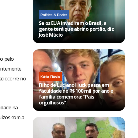
Política & Poder
Se os EUA invadirem o Brasil, a
gente terá que abrir o portão, diz
José Múcio
do pelo
dentemente
Kátia Flávia
xa) ocorre no
Filho de Luciano Huck passa em
faculdade de R$ 100 mil por ano e
família comemora: “Pais
orgulhosos”
idade na
uízos com a