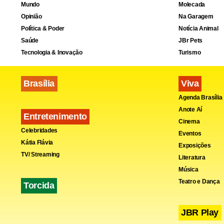
Mundo
Molecada
Opinião
Na Garagem
O BC obteve
Política & Poder
Notícia Animal
reservas int
Saúde
JBr Pets
positivo em 
Tecnologia & Inovação
Turismo
positivo em 
Brasília
Viva
Agenda Brasília
Anote Aí
Entretenimento
Cinema
Celebridades
Eventos
Kátia Flávia
Exposições
TV/ Streaming
Literatura
Música
Teatro e Dança
Torcida
JBR Play