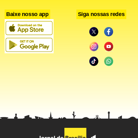
Baixe nosso app
Siga nossas redes
Um dos principais pontos de embate entre Anatel e
empresas são os custos do PGMU. Enquanto a agência
afirma que o custo para as empresas cumprirem as
obrigações é de R$ 2,11 bilhões, as operadoras dizem que
o PGMU custaria R$ 12 bilhões. Um dos itens que constam
do plano é o de telefonia fixa vinculado ao Bolsa Família,
que tem como público alvo 13 milhões de famílias que