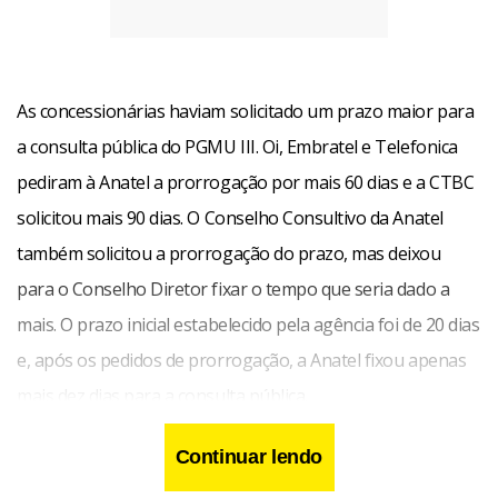
As concessionárias haviam solicitado um prazo maior para
a consulta pública do PGMU III. Oi, Embratel e Telefonica
pediram à Anatel a prorrogação por mais 60 dias e a CTBC
solicitou mais 90 dias. O Conselho Consultivo da Anatel
também solicitou a prorrogação do prazo, mas deixou
para o Conselho Diretor fixar o tempo que seria dado a
mais. O prazo inicial estabelecido pela agência foi de 20 dias
e, após os pedidos de prorrogação, a Anatel fixou apenas
mais dez dias para a consulta pública.
Continuar lendo
“A única questão é o tempo. O resto é detalhe, acessório”,