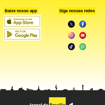
Saulo Odaguiri Enes Cabral – Gestão de Agronegócios
(Bacharelado)
Baixe nosso app
Siga nossas redes
Suya Maia de Sa – Ciências Naturais (Licenciatura)
Tayrone Medeiros Rolim – Gestão de Agronegócios
(Bacharelado)
Victor de Oliveira Ferreira – Ciências Naturais (Licenciatura)
Um brasileiro,
dono de estabelecimento comercial em
view
Londres, na Inglaterra, procurou hoje a Associação
Brasileira no Reino Unido (Abras) para dizer que viu a ex-
miss Brasil Taíza Thomsen há cerca de duas semanas. Ele
disse que Taíza foi ao seu estabelecimento sozinha e,
segundo ele, a ex-miss estava “alegre e bem vestida”.