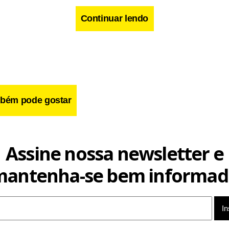
prazo”, acrescentou. O objetivo das linhas era fazer a ligação d
Continuar lendo
Triângulo Mineiro, Rondonópolis (MT), Porto Velho (RO) e Sant
ões são do jornal
O Estado de S. Paulo.
bém pode gostar
Assine nossa newsletter e
mantenha-se bem informad