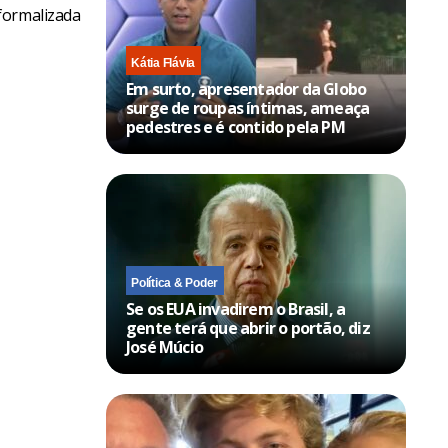
formalizada
Kátia Flávia
Em surto, apresentador da Globo
surge de roupas íntimas, ameaça
pedestres e é contido pela PM
Política & Poder
Se os EUA invadirem o Brasil, a
gente terá que abrir o portão, diz
José Múcio