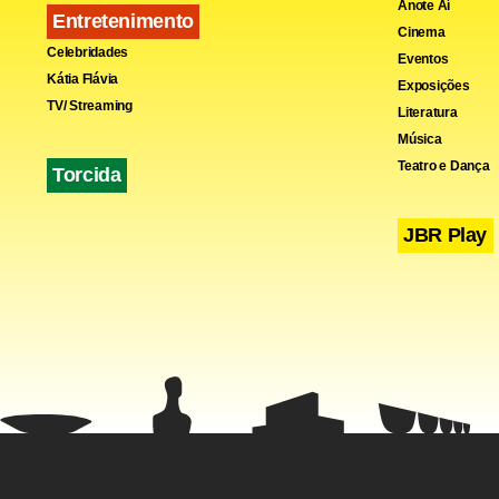
Anote Aí
Entretenimento
Cinema
Celebridades
Eventos
Kátia Flávia
Exposições
TV/ Streaming
Literatura
Música
Teatro e Dança
Torcida
JBR Play