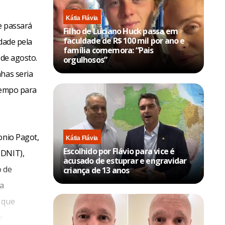
Kátia Flávia
e passará
Filho de Luciano Huck passa em
faculdade de R$ 100 mil por ano e
dade pela
família comemora: “Pais
 de agosto.
orgulhosos”
nhas seria
 tempo para
onio Pagot,
Kátia Flávia
Escolhido por Flávio para vice é
(DNIT),
acusado de estuprar e engravidar
o de
criança de 13 anos
ia
 que
a