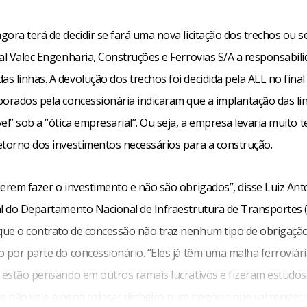
ora terá de decidir se fará uma nova licitação dos trechos ou s
al Valec Engenharia, Construções e Ferrovias S/A a responsabili
 linhas. A devolução dos trechos foi decidida pela ALL no final
borados pela concessionária indicaram que a implantação das li
el” sob a “ótica empresarial”. Ou seja, a empresa levaria muito
etorno dos investimentos necessários para a construção.
uerem fazer o investimento e não são obrigados”, disse Luiz Ant
al do Departamento Nacional de Infraestrutura de Transportes 
ue o contrato de concessão não traz nenhum tipo de obrigaçã
 por parte do concessionário. “Eles já têm uma malha ferroviár
, estão pensando em outros ramais lucrativos e fizeram estudos
 não vale a pena colocar dinheiro num negócio que vai render 