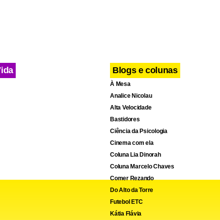
cebook
WhatsApp
LinkedIn
Twitter
X
Telegram
Share
Vida
Blogs e colunas
À Mesa
Analice Nicolau
Alta Velocidade
Bastidores
Ciência da Psicologia
Cinema com ela
Coluna Lia Dinorah
Coluna Marcelo Chaves
Comer Rezando
Do Alto da Torre
Futebol ETC
Kátia Flávia