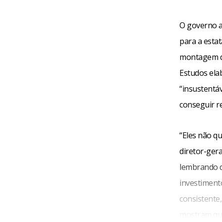
O governo ag
para a estat
montagem das
Estudos ela
“insustentáv
conseguir r
“Eles não q
diretor-ger
lembrando q
investimento
consistente
mostram que