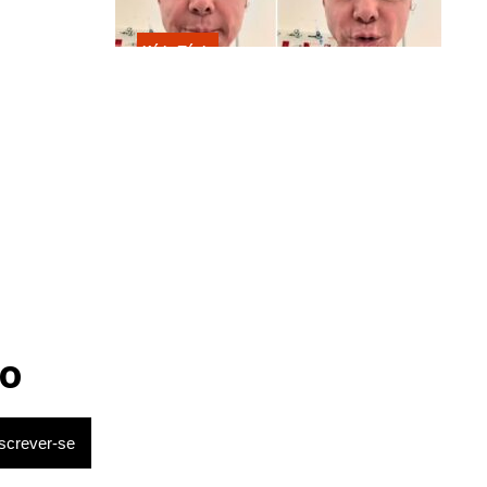
e Cuiabá
arém (PA).
Kátia Flávia
Em tratamento contra câncer raro,
Netinho sofre queda no banheiro
após sessão de quimio
o