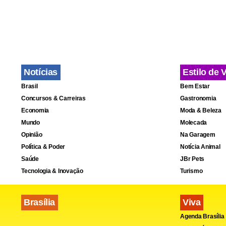
Fa
Notícias
Estilo de 
Brasil
Bem Estar
Concursos & Carreiras
Gastronomia
Economia
Moda & Beleza
Mundo
Molecada
Opinião
Na Garagem
Política & Poder
Notícia Animal
Saúde
JBr Pets
Tecnologia & Inovação
Turismo
Brasília
Viva
Agenda Brasília