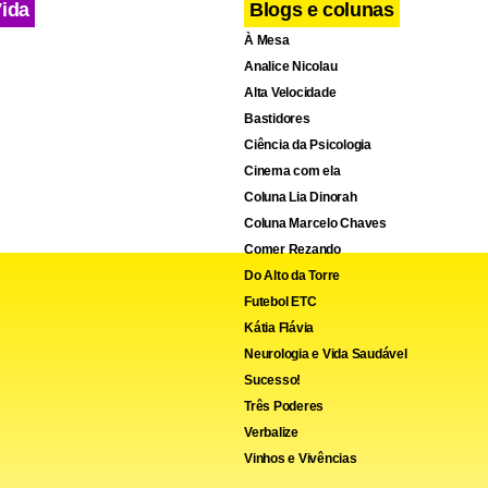
stão previstas para ocorreu em 11 de agosto, das 14h às 18h (ho
Vida
Blogs e colunas
 exame será realizado nas capitais dos 26 estados e no Distrito Fe
À Mesa
Analice Nicolau
m ser divulgados em 2 de agosto. O gabarito será anunciado em 
Alta Velocidade
Bastidores
Ciência da Psicologia
Cinema com ela
nistério da Pesca e Aquicultura
Coluna Lia Dinorah
Coluna Marcelo Chaves
Comer Rezando
Do Alto da Torre
Futebol ETC
Kátia Flávia
Neurologia e Vida Saudável
Sucesso!
Três Poderes
Verbalize
Vinhos e Vivências