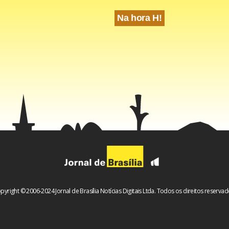
Na hora H!
ação – 12 vagas
a – 1 vaga
 6 vagas
ontábeis – 2 vagas
fico – 2 vagas
16 vagas
– 8 vagas
pyright © 2006-2024 Jornal de Brasília Notícias Digitais Ltda. Todos os direitos reservad
 civil – 3 vagas
a de aquicultura – 9 vagas
a de pesca – 20 vagas