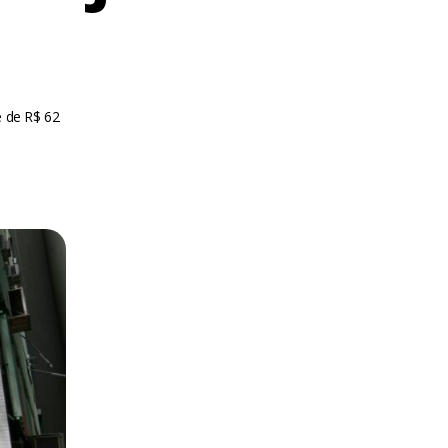
é de R$ 62
m