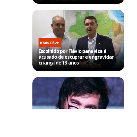
Kátia Flávia
Escolhido por Flávio para vice é
acusado de estuprar e engravidar
criança de 13 anos
Política & Poder
Milei volta a chamar Lula de ‘ladrão’
e ‘corrupto’
ásicos (dez