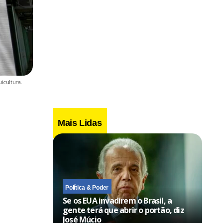
icultura.
Mais Lidas
Política & Poder
Se os EUA invadirem o Brasil, a
gente terá que abrir o portão, diz
José Múcio