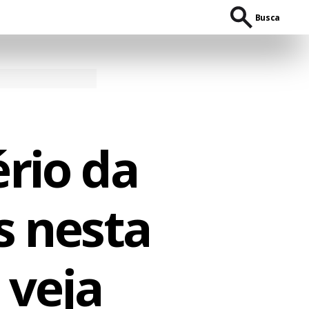
Busca
rio da
s nesta
 veja