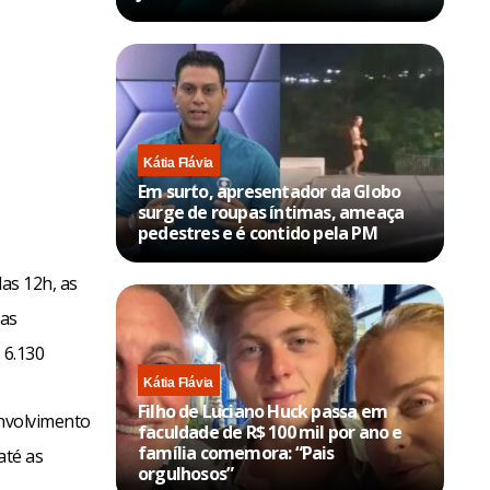
Kátia Flávia
Em surto, apresentador da Globo
surge de roupas íntimas, ameaça
pedestres e é contido pela PM
das 12h, as
das
 6.130
Kátia Flávia
Filho de Luciano Huck passa em
envolvimento
faculdade de R$ 100 mil por ano e
família comemora: “Pais
até as
orgulhosos”