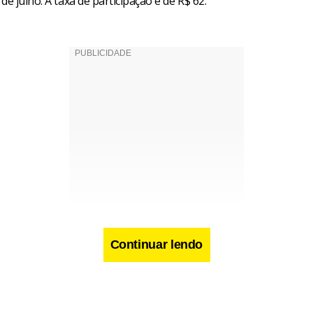
de julho. A taxa de participação é de R$ 62.
Continuar lendo
á 70 questões de múltipla escolha, sendo 30 de conhecimentos b