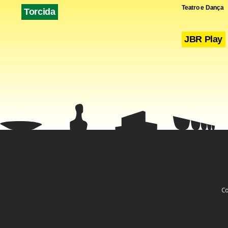
Teatro e Dança
Torcida
JBR Play
– Administr
– Arquitetur
– Biologia –
– Ciências c
– Design Grá
– Direito – 
– Economia 
Co
– Engenharia
– Engenhari
– Engenhari