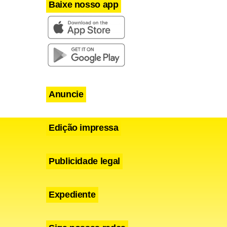
rário de
Baixe nosso app
deral. Os
12 de
Anuncie
Edição impressa
Publicidade legal
Expediente