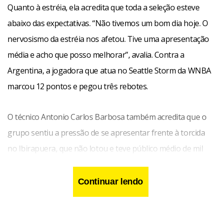
Quanto à estréia, ela acredita que toda a seleção esteve
abaixo das expectativas. “Não tivemos um bom dia hoje. O
nervosismo da estréia nos afetou. Tive uma apresentação
média e acho que posso melhorar”, avalia. Contra a
Argentina, a jogadora que atua no Seattle Storm da WNBA
marcou 12 pontos e pegou três rebotes.
O técnico Antonio Carlos Barbosa também acredita que o
grupo sentiu a pressão de se apresentar frente à torcida
no Ibirapuera, que não lotou e teve público médio de mil
pessoas durante o confronto da seleção. “O time ficava
preocupado. Mesmo sendo jogadoras experientes pesa
Continuar lendo
jogar um Mundial em casa”, explica.