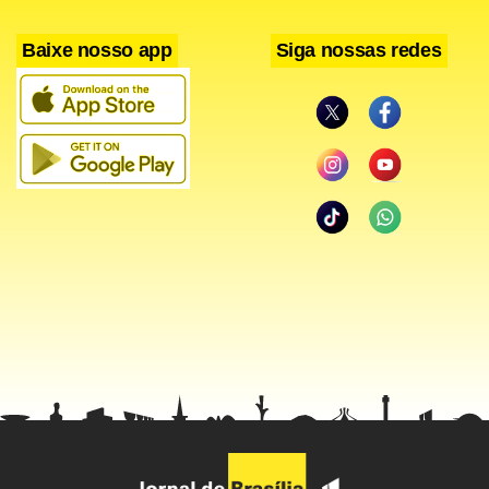
colégio em Maceió.
Baixe nosso app
Siga nossas redes
Sampaio foi assassinado à queima-roupa dentro do carro,
um Celta preto, por dois homens que se aproximaram em
um Astra preto e fugiram. De acordo com testemunhas, a
filha da vítima ouviu os disparos e ainda tentou se
aproximar do pai, mas foi contida por funcionários da
escola.
Filiado ao Partido Social Liberal (PSL), Sampaio comandou a
Câmara Municipal de Canudos entre 2003 e 2004. Ele
morava em Aracaju, onde trabalhava para Departamento
Nacional de Obras Contra as Secas (Dnocs), e vinha a
Maceió nos finais de semana para visitar os filhos.