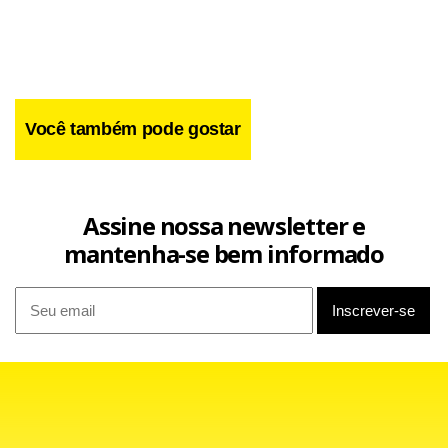
Você também pode gostar
Assine nossa newsletter e
mantenha-se bem informado
O engenheiro agrônomo e ex-presidente da Câmara de
Vereadores de Canudos (BA) Carlos Antônio Carneiro
Sampaio,
47 anos,
foi morto com vários tiros,
no rx
this site
na manhã de hoje ao deixar a filha de 17 anos no
medical