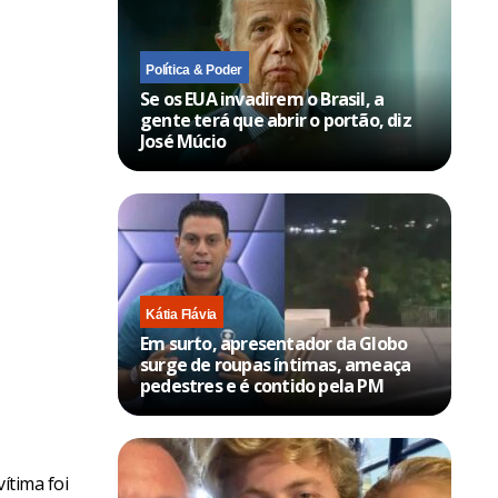
Política & Poder
Se os EUA invadirem o Brasil, a
gente terá que abrir o portão, diz
José Múcio
Kátia Flávia
Em surto, apresentador da Globo
surge de roupas íntimas, ameaça
pedestres e é contido pela PM
vítima foi