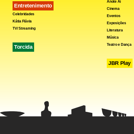
Anote Aí
Entretenimento
Cinema
Celebridades
Eventos
Kátia Flávia
Exposições
TV/ Streaming
Literatura
Música
Teatro e Dança
Torcida
JBR Play