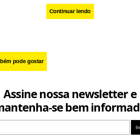
Continuar lendo
cebook
WhatsApp
LinkedIn
Twitter
X
Telegram
Share
bém pode gostar
Assine nossa newsletter e
mantenha-se bem informad