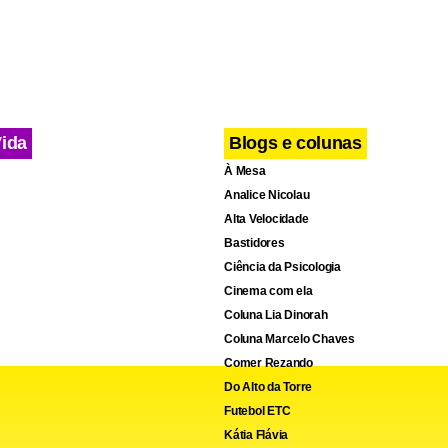
Vida
Blogs e colunas
À Mesa
Analice Nicolau
Alta Velocidade
Bastidores
Ciência da Psicologia
Cinema com ela
Coluna Lia Dinorah
Coluna Marcelo Chaves
Comer Rezando
Do Alto da Torre
Futebol ETC
Kátia Flávia