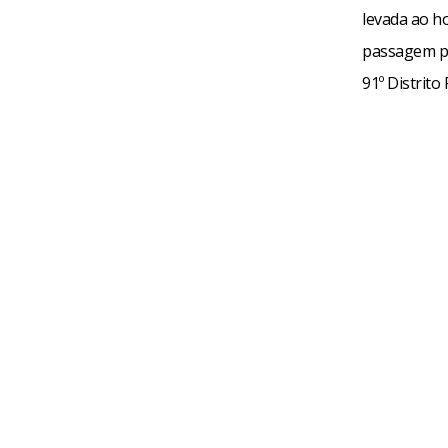
levada ao ho
passagem pel
91º Distrito 