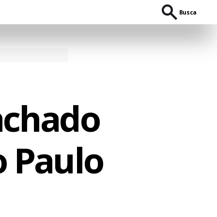
Busca
nchado
o Paulo