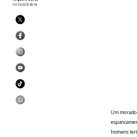
01/10/2010 8h18
Um morador 
espancament
homens teri