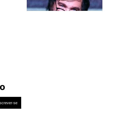
Política & Poder
Milei volta a chamar Lula de ‘ladrão’
e ‘corrupto’
o