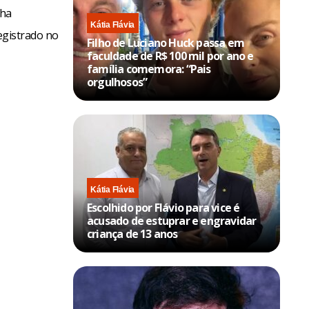
nha
Kátia Flávia
registrado no
Filho de Luciano Huck passa em
faculdade de R$ 100 mil por ano e
família comemora: “Pais
orgulhosos”
Kátia Flávia
Escolhido por Flávio para vice é
acusado de estuprar e engravidar
criança de 13 anos