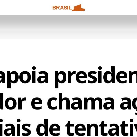
BRASIL
apoia preside
or e chama a
iais de tentat