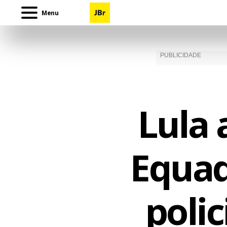
Menu
Lula 
Equad
polic