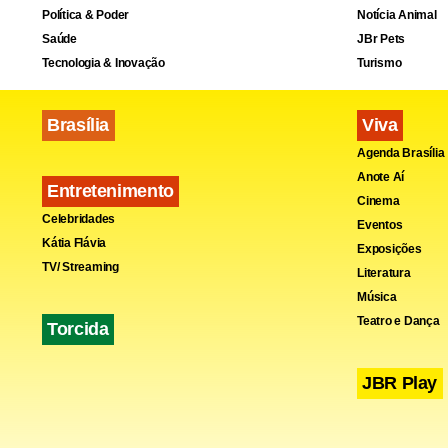
Política & Poder
Notícia Animal
Saúde
JBr Pets
Tecnologia & Inovação
Turismo
Lula disse 
com o presi
Brasília
Viva
Agenda Brasília
Anote Aí
Entretenimento
Cinema
Celebridades
Ele disse ai
Eventos
Kátia Flávia
Exposições
onde Correa
TV/ Streaming
Literatura
Música
Teatro e Dança
Torcida
Mais de 800 
JBR Play
em Quito, e
promoções. 