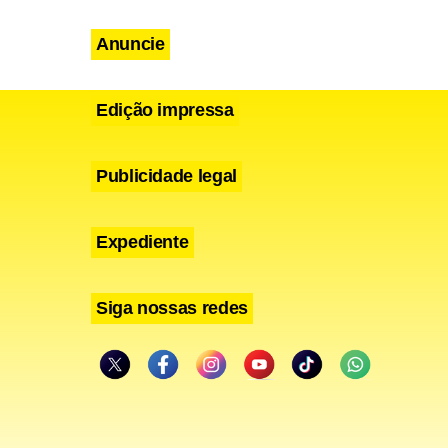
Anuncie
entou falar
al.
Edição impressa
Publicidade legal
o hospital
Expediente
local.
Siga nossas redes
ontem (30),
e
 algumas