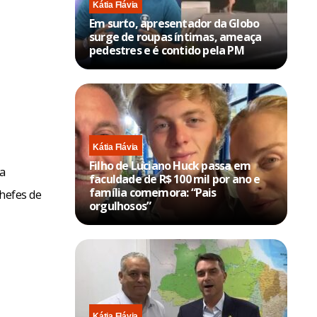
Kátia Flávia
Em surto, apresentador da Globo
surge de roupas íntimas, ameaça
pedestres e é contido pela PM
Kátia Flávia
Filho de Luciano Huck passa em
 a
faculdade de R$ 100 mil por ano e
família comemora: “Pais
chefes de
orgulhosos”
Kátia Flávia