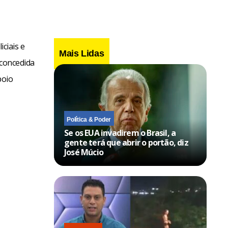
iciais e
Mais Lidas
 concedida
poio
Política & Poder
Se os EUA invadirem o Brasil, a
gente terá que abrir o portão, diz
José Múcio