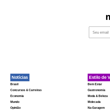
Equador”, c
Notícias
Estilo de 
Brasil
Bem Estar
Concursos & Carreiras
Gastronomia
Economia
Moda & Beleza
Mundo
Molecada
Opinião
Na Garagem