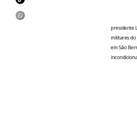
presidente L
militares do
em São Bern
incondicion