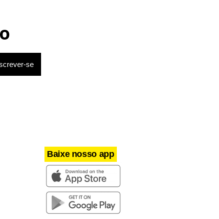
o
Baixe nosso app