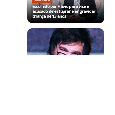
Escolhido por Flávio para vice é
acusado de estuprar e engravidar
criança de 13 anos
Política & Poder
Milei volta a chamar Lula de ‘ladrão’
e ‘corrupto’
Chavéz, e
identes
 no