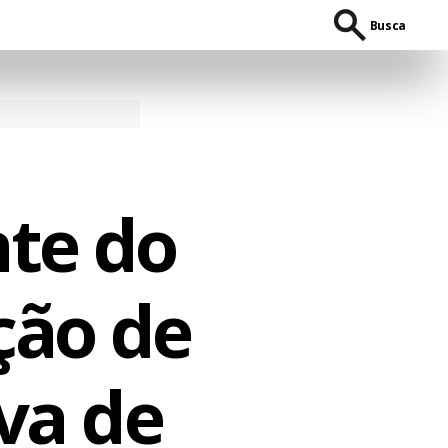
Busca
nte do
ção de
iva de