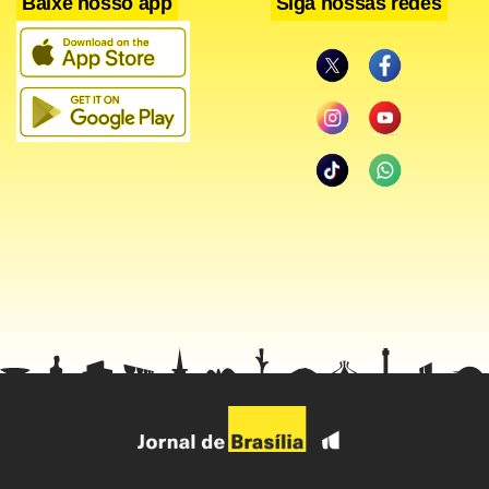
Baixe nosso app
Siga nossas redes
O material será retirado do lago por um sistema de sucção
subterrânea em balsa flutuante. Segundo o
superintendente de Esgotos da Sabesp, Paulo Nobre, os
detritos serão separados da água na margem do lago e
encaminhados em caminhões para o Aterro da Estre, em
Itapevi, na Grande São Paulo.
A secretaria informou em nota que o desassoreamento
“fará com que o curso d’água fique mais fluido,
abastecendo os outros dois lagos de forma dinâmica”. “Vai
aumentar a qualidade da água e o espaço para a ictiofauna
(peixes), dando condições para o sistema reagir de forma
mais saudável”, afirmou Guiaro.