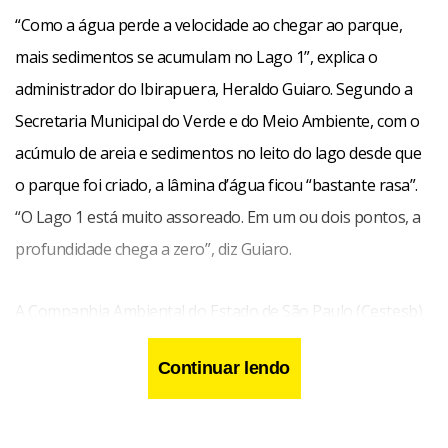
“Como a água perde a velocidade ao chegar ao parque,
mais sedimentos se acumulam no Lago 1”, explica o
administrador do Ibirapuera, Heraldo Guiaro. Segundo a
Secretaria Municipal do Verde e do Meio Ambiente, com o
acúmulo de areia e sedimentos no leito do lago desde que
o parque foi criado, a lâmina d’água ficou “bastante rasa”.
“O Lago 1 está muito assoreado. Em um ou dois pontos, a
profundidade chega a zero”, diz Guiaro.
A Companhia Ambiental do Estado de São Paulo (Cestesb)
deve autorizar nos próximos dias a dragagem e, a partir
Continuar lendo
deste aval, será emitida também a licença da Capitania dos
Portos para iniciar o serviço. O trabalho vai durar quatro
meses e será feito pela empresa VA Saneamento