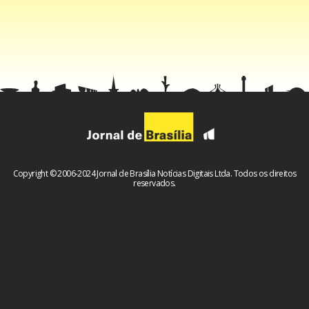
Em nota, a Secretaria de Estado de Justiça e Segurança
Pública disse que a Polícia Militar agiu para desobstruir a
estrada bloqueada após esgotar todas vias de negociação,
e para garantir os direitos constitucionais.
Copyright © 2006-2024 Jornal de Brasília Notícias Digitais Ltda. Todos os direitos
reservados.