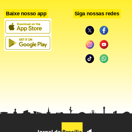
Baixe nosso app
Siga nossas redes
Reportagem premiada
Anteontem, a reportagem que denunciou o vazamento
rendeu ao Estado o Prêmio Ayrton Senna de Jornalismo. A
matéria “Prova do Enem vaza e ministério anuncia
cancelamento do exame”, feita pelos jornalistas Renata
Cafardo e Sérgio Pompeu e pelo fotógrafo Evelson de
Freitas, e a cobertura realizada nos dias seguintes