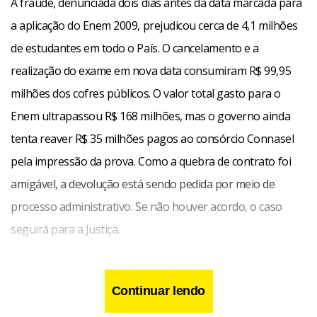
A fraude, denunciada dois dias antes da data marcada para
a aplicação do Enem 2009, prejudicou cerca de 4,1 milhões
de estudantes em todo o País. O cancelamento e a
realização do exame em nova data consumiram R$ 99,95
milhões dos cofres públicos. O valor total gasto para o
Enem ultrapassou R$ 168 milhões, mas o governo ainda
tenta reaver R$ 35 milhões pagos ao consórcio Connasel
pela impressão da prova. Como a quebra de contrato foi
amigável, a devolução está sendo pedida por meio de
processo administrativo. Se não houver acordo, o caso
seguirá para a Justiça.
Na época do vazamento, o ministro da Educação, Fernando
Continuar lendo
Haddad, agradeceu ao jornal por ter informado sobre a