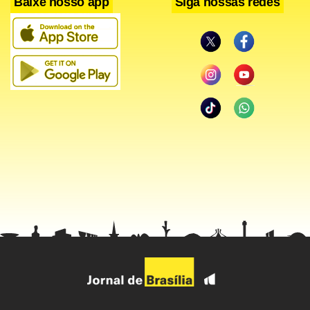
Baixe nosso app
Siga nossas redes
Sampaio foi assassinado à queima-roupa dentro do carro,
um Celta preto, por dois homens que se aproximaram em
um Astra preto e fugiram. De acordo com testemunhas, a
filha da vítima ouviu os disparos e ainda tentou se
aproximar do pai, mas foi contida por funcionários da
escola.
Filiado ao Partido Social Liberal (PSL), Sampaio comandou a
Câmara Municipal de Canudos entre 2003 e 2004. Ele
morava em Aracaju, onde trabalhava para Departamento
Nacional de Obras Contra as Secas (Dnocs), e vinha a
Maceió nos finais de semana para visitar os filhos.