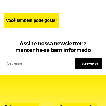
Você também pode gostar
Assine nossa newsletter e
mantenha-se bem informado
O engenheiro agrônomo e ex-presidente da Câmara de
Vereadores de Canudos (BA) Carlos Antônio Carneiro
Sampaio,
47 anos,
foi morto com vários tiros,
no rx
this site
na manhã de hoje ao deixar a filha de 17 anos no
medical
colégio em Maceió.