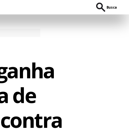
Busca
 ganha
a de
 contra