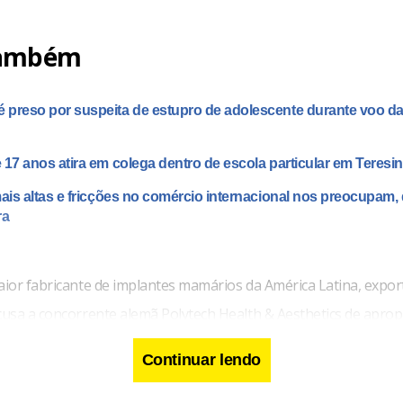
também
preso por suspeita de estupro de adolescente durante voo da
 17 anos atira em colega dentro de escola particular em Teresi
mais altas e fricções no comércio internacional nos preocupam, 
ra
maior fabricante de implantes mamários da América Latina, expo
acusa a concorrente alemã Polytech Health & Aesthetics de aprop
sua tecnologia protegida por segredo industrial.
Continuar lendo