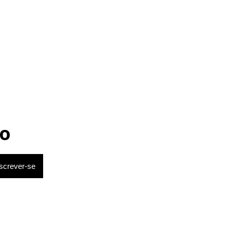
Netinho sofre queda no banheiro
após sessão de quimio
o
r sobre o