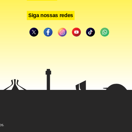
Siga nossas redes
l.
cado de
rigues, do
aso de
 salienta
os.