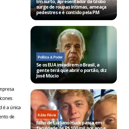
Em surto, apresentador da Globo
surge de roupas íntimas, ameaça
pedestres e é contido pela PM
Política & Poder
Se os EUA invadirem o Brasil, a
gente terá que abrir o portão, diz
José Múcio
empresa
licones
 é a única
Kátia Flávia
ento de
Filho de Luciano Huck passa em
faculdade de R$ 100 mil por ano e