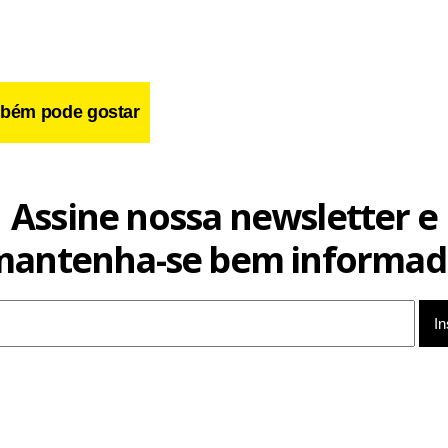
bém pode gostar
Assine nossa newsletter e
mantenha-se bem informad
Health & Aesthetics não respondeu às solicitações para comenta