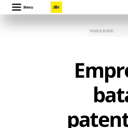
Menu
Empre
bat
patent