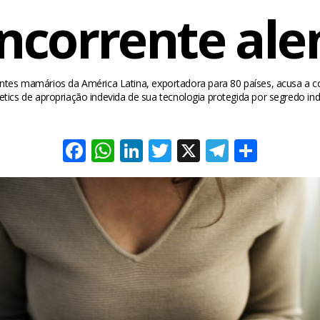
ncorrente al
lantes mamários da América Latina, exportadora para 80 países, acusa a 
etics de apropriação indevida de sua tecnologia protegida por segredo indu
Facebook
WhatsApp
LinkedIn
Twitter
X
Telegra
Share