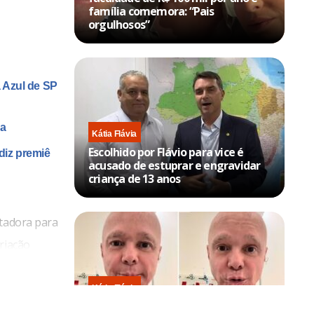
família comemora: “Pais
orgulhosos”
 Azul de SP
na
Kátia Flávia
Escolhido por Flávio para vice é
diz premiê
acusado de estuprar e engravidar
criança de 13 anos
rtadora para
riação
Kátia Flávia
Em tratamento contra câncer raro,