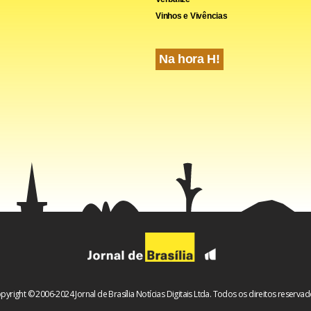
Vinhos e Vivências
Na hora H!
ho é a prova de que é preciso respeitar a propriedade intelectua
ue a indústria nacional é reconhecidamente inovadora no mer
s e detentora de patentes”, comemora o advogado Roberto Rod
NA Law, representante da Silimed.
 seja a maior vitória na história, de uma empresa brasileira em c
intelectual fora do Brasil. E ganhamos no país da concorrente”,
pyright © 2006-2024 Jornal de Brasília Notícias Digitais Ltda. Todos os direitos reservad