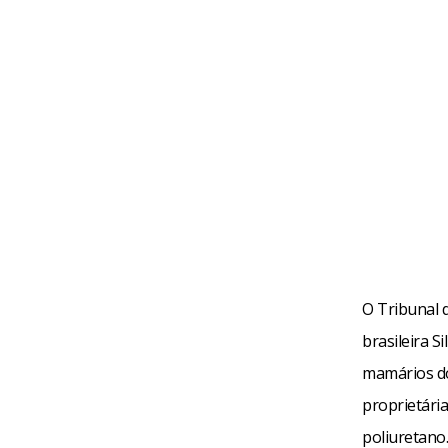
O Tribunal 
brasileira S
mamários do
proprietári
poliuretano