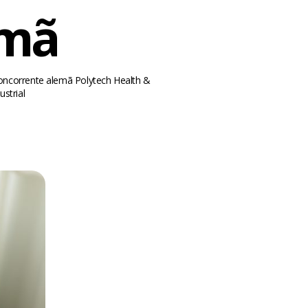
emã
concorrente alemã Polytech Health &
strial
m