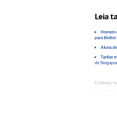
Leia 
Homem é 
para Belém
Aluna de
Tarifas 
de Singapu
A Silimed, 
80 países, 
indevida de 