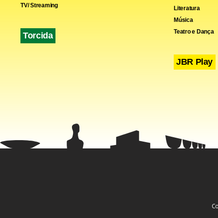
TV/ Streaming
Literatura
Música
Teatro e Dança
Torcida
JBR Play
“Esse desfec
Demonstra q
transplante
escritório R
“Essa talvez
propriedade 
Co
Rodrigues.