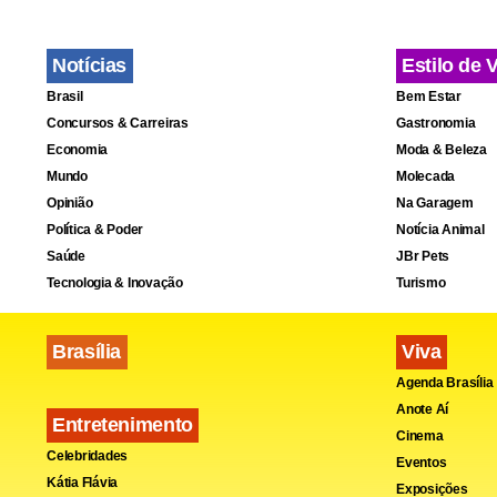
Depois da d
duas empres
Notícias
Estilo de 
pedidas.
Brasil
Bem Estar
Concursos & Carreiras
Gastronomia
Economia
Moda & Beleza
A Justiça de
Mundo
Molecada
tecnologia d
Opinião
Na Garagem
Política & Poder
Notícia Animal
pode ultrapa
Saúde
JBr Pets
Tecnologia & Inovação
Turismo
Brasília
Viva
Agenda Brasília
Anote Aí
Entretenimento
Cinema
Celebridades
Eventos
Kátia Flávia
Exposições