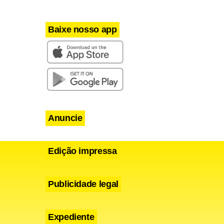
gados das
 que serão
Baixe nosso app
com a
te final
Anuncie
Edição impressa
Publicidade legal
Expediente