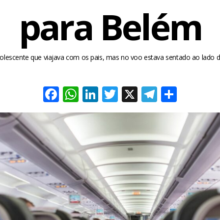
para Belém
dolescente que viajava com os pais, mas no voo estava sentado ao lado 
Facebook
WhatsApp
LinkedIn
Twitter
X
Telegra
Share