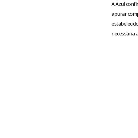
A Azul conf
apurar comp
estabelecido
necessária a