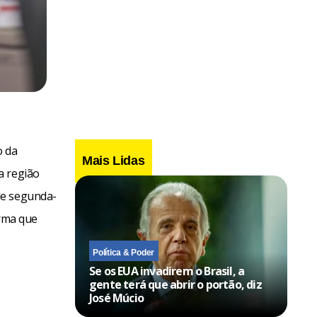
o da
Mais Lidas
a região
de segunda-
irma que
Política & Poder
Se os EUA invadirem o Brasil, a
gente terá que abrir o portão, diz
José Múcio