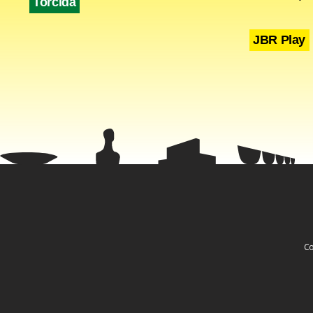
Torcida
JBR Play
Co
Após a ater
Polícia Fed