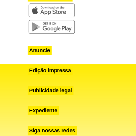
o
Anuncie
do ao lado
ra um
Edição impressa
nto, para
sse a PF.
Publicidade legal
e iniciou
 que outros
Expediente
Siga nossas redes