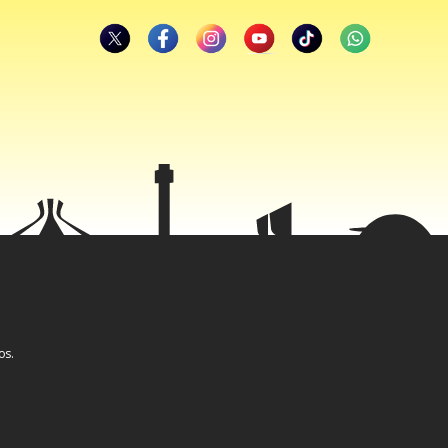
os.
tas da
o que teria