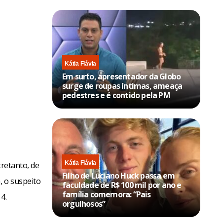
Kátia Flávia
Em surto, apresentador da Globo
surge de roupas íntimas, ameaça
pedestres e é contido pela PM
Kátia Flávia
tretanto, de
Filho de Luciano Huck passa em
, o suspeito
faculdade de R$ 100 mil por ano e
família comemora: “Pais
4.
orgulhosos”