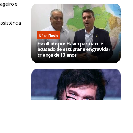
ageiro e
ssistência
Kátia Flávia
Escolhido por Flávio para vice é
acusado de estuprar e engravidar
criança de 13 anos
Política & Poder
Milei volta a chamar Lula de ‘ladrão’
e ‘corrupto’