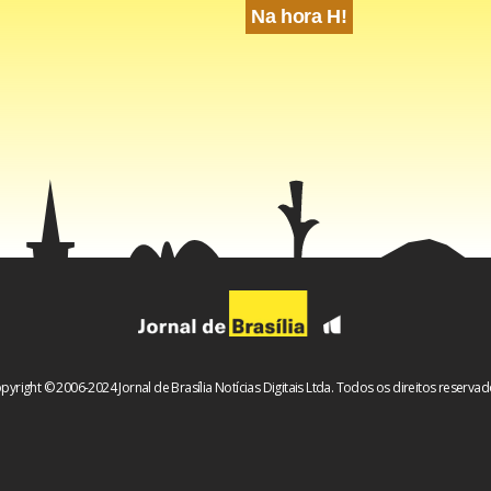
Na hora H!
pyright © 2006-2024 Jornal de Brasília Notícias Digitais Ltda. Todos os direitos reservad
rissagem, por volta de 1h da manhã de segunda-feira, plantonis
eral no aeroporto entraram na aeronave para retirar o passageir