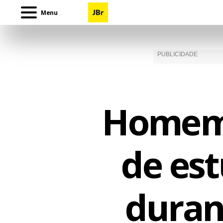
Menu
Homem 
de es
duran