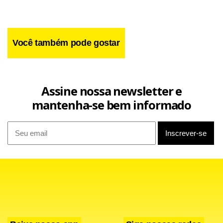
Você também pode gostar
Assine nossa newsletter e
mantenha-se bem informado
Entre os não fumantes, os índices de aprovação são
superiores: 33% dizem que respirar fumaça incomoda