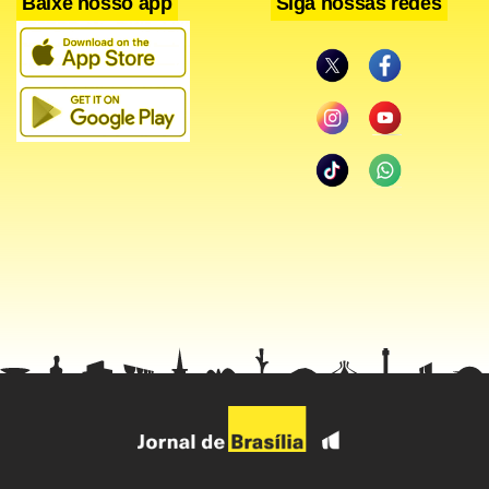
Baixe nosso app
Siga nossas redes
muito, 32% sentem-se menos incomodados com a fumaça
de cigarros alheios e 27% apontam que a qualidade do ar
nos locais públicos melhorou. Nesse grupo, a lei obteve
nota média de 9,5. As informações são do jornal
O Estado
de S. Paulo.
Facebook
WhatsApp
LinkedIn
Twitter
X
Telegram
Share