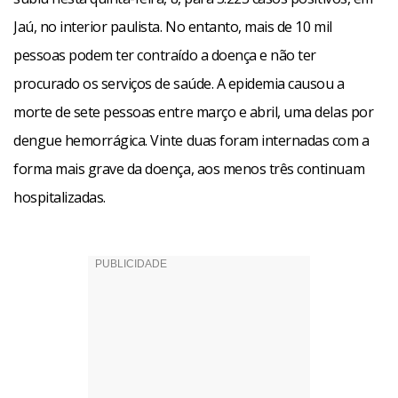
cuidar sozinhas e não procuram os médicos. Mas os
Jaú, no interior paulista. No entanto, mais de 10 mil
prejuízos podem ser grandes, pois ao usar um remédio
pessoas podem ter contraído a doença e não ter
errado a doença pode se agravar”, diz Leila. No entanto,
procurado os serviços de saúde. A epidemia causou a
segundo ela, a contaminação está diminuindo. “Pelos
morte de sete pessoas entre março e abril, uma delas por
nossos números, a epidemia está perdendo a força. Em
dengue hemorrágica. Vinte duas foram internadas com a
março de 100 a 200 suspeitos eram notificados por dia.
forma mais grave da doença, aos menos três continuam
Hoje estamos em 20 por dia”, diz. O último boletim da
hospitalizadas.
doença, divulgado nesta quinta, informa que o município
tem 3.223 casos positivos e 1.871 negativos. Os casos são
confirmados com base nos sintomas clínicos dos pacientes.
Chico Siqueira, especial para AE