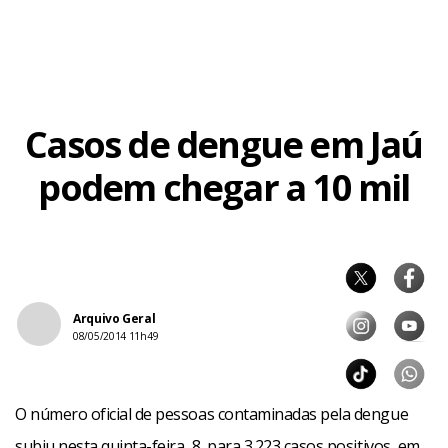
Casos de dengue em Jaú
podem chegar a 10 mil
Arquivo Geral
08/05/2014 11h49
“Acho que não chega a tanto (20 mil), mas 10 mil é um
número razoável. O problema é que por ser uma doença
O número oficial de pessoas contaminadas pela dengue
de transmissão viral, as pessoas acham que podem se
subiu nesta quinta-feira, 8, para 3.223 casos positivos, em