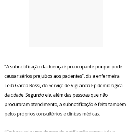
“A subnotificação da doença é preocupante porque pode
causar sérios prejuízos aos pacientes”, diz a enfermeira
Leila Garcia Rossi, do Serviço de Vigilância Epidemiológica
da cidade. Segundo ela, além das pessoas que não
Facebook
WhatsApp
LinkedIn
Twitter
X
Telegram
Share
procuraram atendimento, a subnotificação é feita também
pelos próprios consultórios e clínicas médicas.