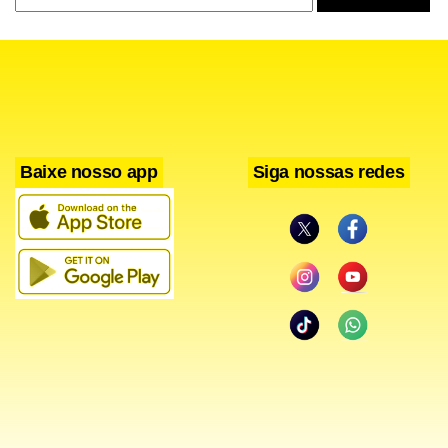
Baixe nosso app
Siga nossas redes
“Acho que não chega a tanto (20 mil), mas 10 mil é um
número razoável. O problema é que por ser uma doença
de contaminação viral, as pessoas acham que podem se
cuidar sozinhas e não procuram os médicos. Mas os
prejuízos podem ser grandes, pois com remédio errado a
doença pode se agravar”, afirma Leila.