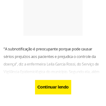
“A subnotificação é preocupante porque pode causar
sérios prejuízos aos pacientes e prejudica o controle da
doença”, diz a enfermeira Leila Garcia Rossi, do Serviço de
Vigilância Epidemiológica do município. Segundo ela, além
das pessoas que não procuraram atendimento, a
subnotificação é feita também pelos próprios consultórios
Continuar lendo
e clínicas médicas. “Embora seja uma doença de notificação
compulsória, podemos contar nos dedos os médicos e