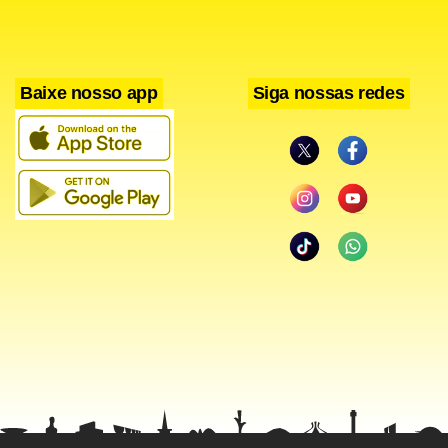
Quando se coloca uma lupa nas informações
demográficas, fica claro que o uso de chatbots é mais
Baixe nosso app
Siga nossas redes
comum entre pessoas com menos de 35 anos (79%), com
ensino superior (75%) e de alta renda (68%).
Estudantes com mais de 18 anos (79%) e professores (80%)
adotam as ferramentas em patamares superiores aos
outros grupos.
A divisão de gênero, que costuma surgir em levantamentos
do tipo, se estreitou nesta edição da pesquisa. Enquanto
64% dos homens relatam já ter usado chatbots, 61% das
mulheres dizem o mesmo em 2023, o abismo entre eles e