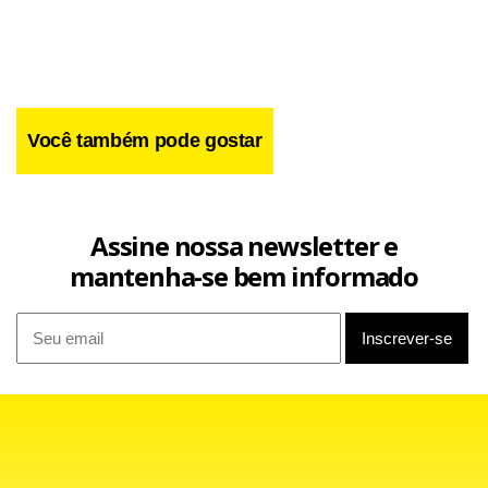
Você também pode gostar
“O número excessivo de prisões provisórias no Brasil como
uma espécie de antecipação da pena é uma realidade que
Assine nossa newsletter e
nos preocupa. Os juízes precisam ter mais critério no uso
mantenha-se bem informado
desta medida”, declarou o coordenador do departamento
de monitoração do sistema carcerário do CNJ, Luciano
Losekann, citado em comunicado.
Segundo o estudo, nos presídios brasileiros há 1,65 preso
por cada vaga disponível, o pior índice de superpopulação