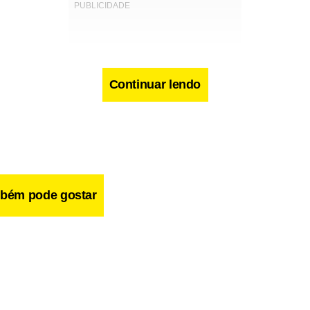
Continuar lendo
bém pode gostar
egou a Osasco ainda em 2007 como uma aposta do treinador da 
unda melhor atleta do País na posição, perdendo apenas para Fab
rasileira. Ela chegou a ser convocada para os Jogos Olímpicos 