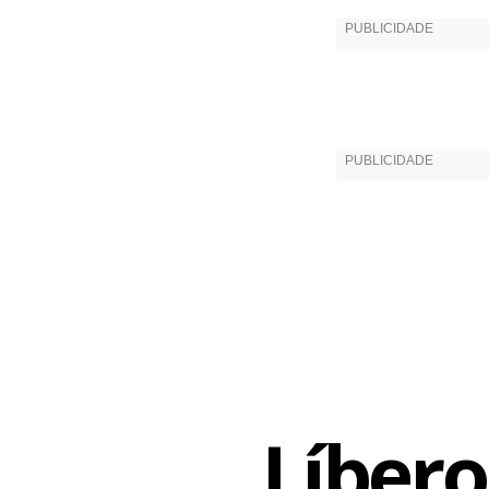
2012, mas fo
recuperava 
“O Osasco é
times forte
próxima do 
Líbero