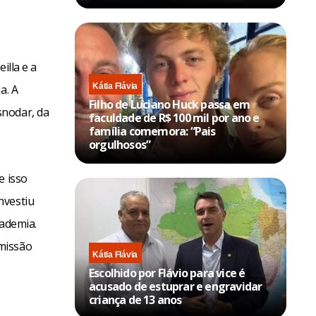
illa e a
Kátia Flávia
a. A
Filho de Luciano Huck passa em
snodar, da
faculdade de R$ 100 mil por ano e
família comemora: “Pais
orgulhosos”
e isso
nvestiu
cademia.
missão
Kátia Flávia
Escolhido por Flávio para vice é
acusado de estuprar e engravidar
criança de 13 anos