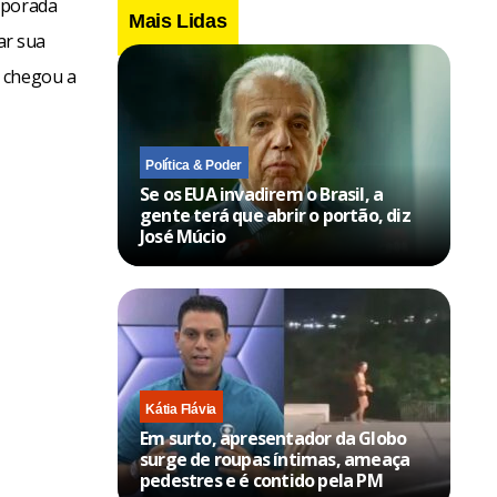
mporada
Mais Lidas
ar sua
m chegou a
Política & Poder
Se os EUA invadirem o Brasil, a
gente terá que abrir o portão, diz
José Múcio
Kátia Flávia
Em surto, apresentador da Globo
surge de roupas íntimas, ameaça
pedestres e é contido pela PM