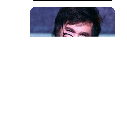
Política & Poder
Milei volta a chamar Lula de ‘ladrão’
e ‘corrupto’
equipe e
i, titular
de Londres-