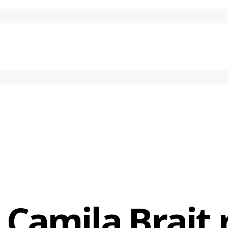
i cortada já na capital inglesa para dar lugar no time a Natália, 
de lesão.
 um clube que sempre está brigando para chegar às finais e qu
s. Outro aspecto que é relevante para seguir em Osasco é que c
meu marido e dos meus amigos”, afirmou a defensora.
 Camila Brait