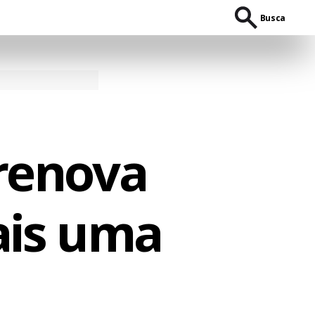
Busca
 renova
ais uma