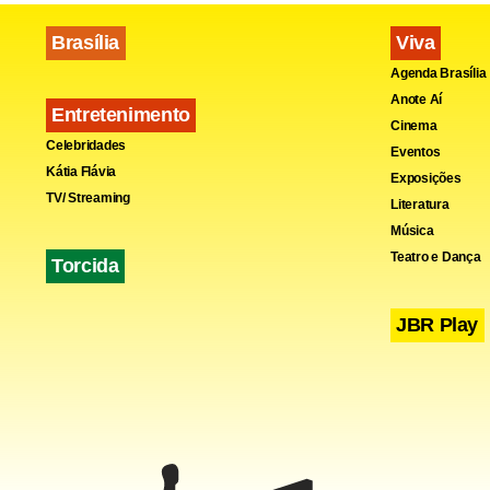
Brasília
Viva
Agenda Brasília
Anote Aí
Entretenimento
Cinema
Celebridades
Eventos
Kátia Flávia
Exposições
TV/ Streaming
Literatura
Música
Teatro e Dança
Torcida
JBR Play