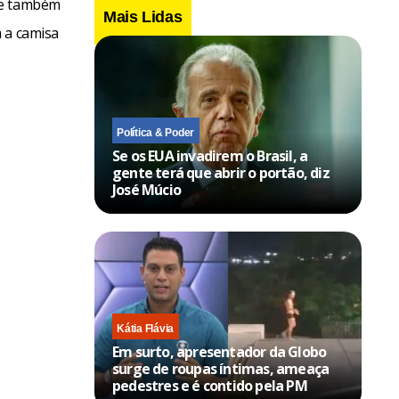
ue também
Mais Lidas
 a camisa
Política & Poder
Se os EUA invadirem o Brasil, a
gente terá que abrir o portão, diz
José Múcio
Kátia Flávia
Em surto, apresentador da Globo
surge de roupas íntimas, ameaça
pedestres e é contido pela PM