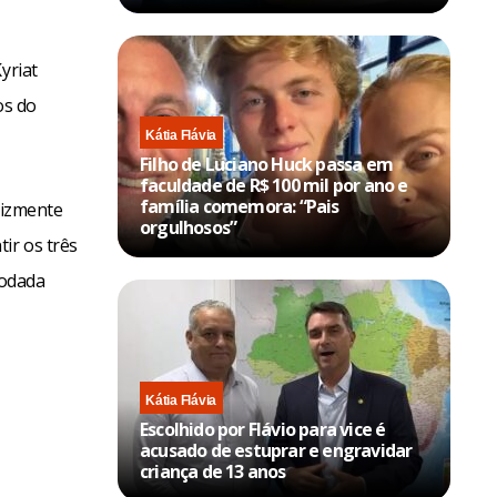
yriat
os do
Kátia Flávia
Filho de Luciano Huck passa em
faculdade de R$ 100 mil por ano e
família comemora: “Pais
lizmente
orgulhosos”
ir os três
rodada
Kátia Flávia
Escolhido por Flávio para vice é
acusado de estuprar e engravidar
criança de 13 anos