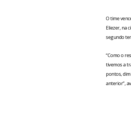
O time vence
Eliezer, na 
segundo te
“Como o resu
tivemos a t
pontos, dim
anterior”, a