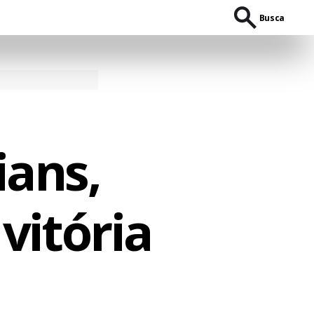
Busca
ians,
vitória