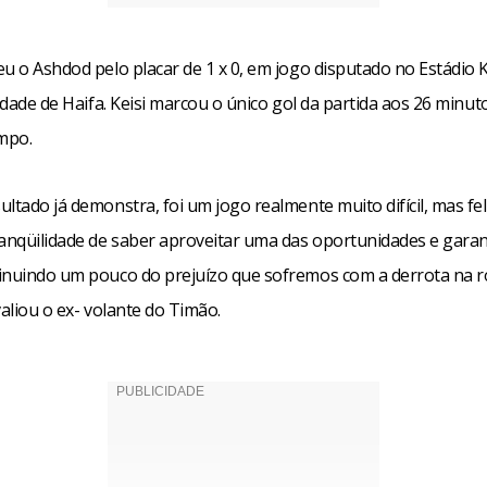
u o Ashdod pelo placar de 1 x 0, em jogo disputado no Estádio K
cidade de Haifa. Keisi marcou o único gol da partida aos 26 minut
mpo.
ltado já demonstra, foi um jogo realmente muito difícil, mas fe
ranqüilidade de saber aproveitar uma das oportunidades e garant
inuindo um pouco do prejuízo que sofremos com a derrota na 
valiou o ex- volante do Timão.