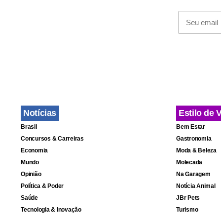
Notícias
Estilo de 
Brasil
Bem Estar
Concursos & Carreiras
Gastronomia
Economia
Moda & Beleza
Mundo
Molecada
Opinião
Na Garagem
Política & Poder
Notícia Animal
Saúde
JBr Pets
Tecnologia & Inovação
Turismo