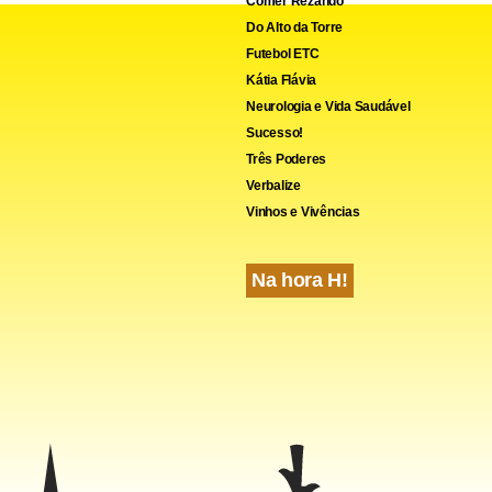
Comer Rezando
Do Alto da Torre
Futebol ETC
Kátia Flávia
Neurologia e Vida Saudável
Sucesso!
Três Poderes
Verbalize
Vinhos e Vivências
Na hora H!