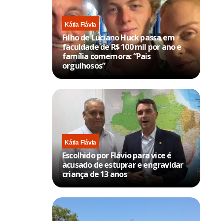
Kátia Flávia
Filho de Luciano Huck passa em
faculdade de R$ 100 mil por ano e
família comemora: “Pais
orgulhosos”
Kátia Flávia
Escolhido por Flávio para vice é
acusado de estuprar e engravidar
criança de 13 anos