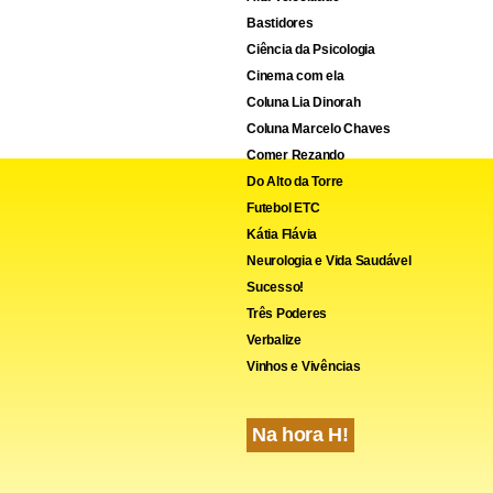
Bastidores
Ciência da Psicologia
Cinema com ela
Coluna Lia Dinorah
Coluna Marcelo Chaves
Comer Rezando
Do Alto da Torre
Futebol ETC
Kátia Flávia
Neurologia e Vida Saudável
Sucesso!
Três Poderes
Verbalize
Vinhos e Vivências
Na hora H!