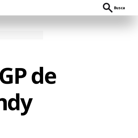
Busca
 GP de
Indy