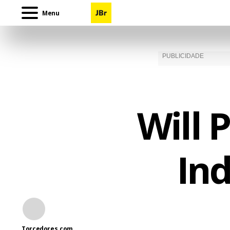
Menu
Will 
Ind
Torcedores.com