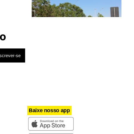
Brasília
Trânsito no DF terá bloqueios no
o
aeroporto e no Eixo Monumental
Baixe nosso app