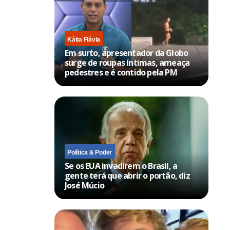
Kátia Flávia
Em surto, apresentador da Globo
surge de roupas íntimas, ameaça
pedestres e é contido pela PM
Política & Poder
Se os EUA invadirem o Brasil, a
gente terá que abrir o portão, diz
José Múcio