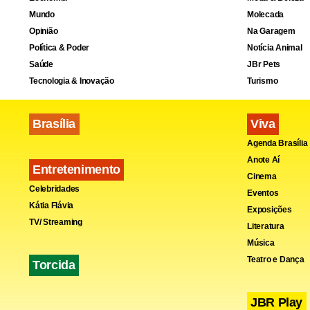
Mundo
Molecada
Opinião
Na Garagem
Política & Poder
Notícia Animal
Saúde
JBr Pets
Tecnologia & Inovação
Turismo
Brasília
Viva
Agenda Brasília
Anote Aí
Entretenimento
Cinema
Celebridades
Eventos
Kátia Flávia
Exposições
TV/ Streaming
Literatura
Música
Teatro e Dança
Torcida
JBR Play