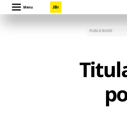
Menu
Titul
po