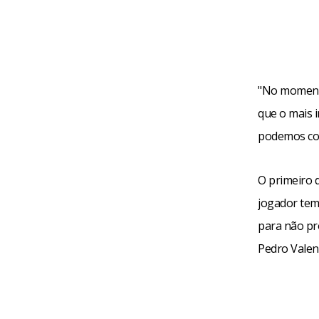
"No momento
que o mais 
podemos cor
O primeiro d
jogador tem
para não pr
Pedro Valent