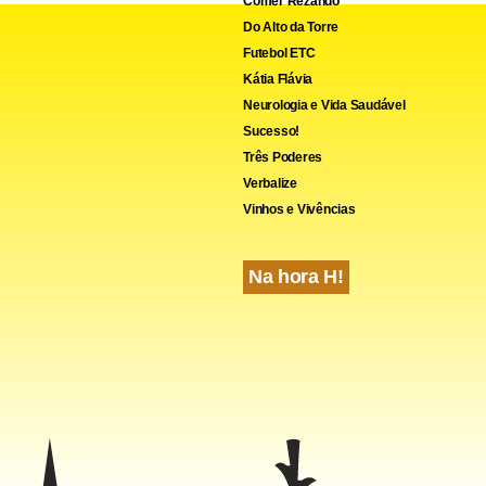
Comer Rezando
Do Alto da Torre
Futebol ETC
Kátia Flávia
Neurologia e Vida Saudável
Sucesso!
Três Poderes
Verbalize
Vinhos e Vivências
Na hora H!
el novidade para quarta-feira é o atacante Valdiram. Depois de