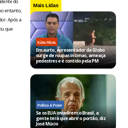
idente do
Mais Lidas
no entanto,
dor. Após a
diu que
Kátia Flávia
Em surto, apresentador da Globo
surge de roupas íntimas, ameaça
pedestres e é contido pela PM
Política & Poder
Se os EUA invadirem o Brasil, a
gente terá que abrir o portão, diz
José Múcio