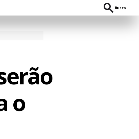
Busca
 serão
a o