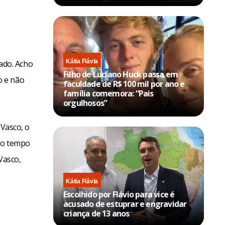
Kátia Flávia
ado. Acho
Filho de Luciano Huck passa em
o e não
faculdade de R$ 100 mil por ano e
família comemora: “Pais
orgulhosos”
 Vasco, o
ndo tempo
Vasco,
Kátia Flávia
Escolhido por Flávio para vice é
acusado de estuprar e engravidar
criança de 13 anos