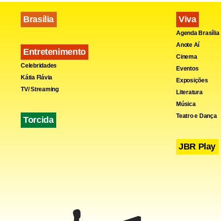
Brasília
Viva
Agenda Brasília
Anote Aí
Entretenimento
Cinema
Celebridades
Eventos
Kátia Flávia
Exposições
TV/ Streaming
Literatura
Música
Teatro e Dança
Torcida
JBR Play
Outra possív