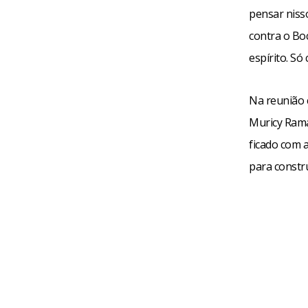
pensar niss
contra o Bo
espírito. Só
Na reunião 
Muricy Rama
ficado com a
para constr