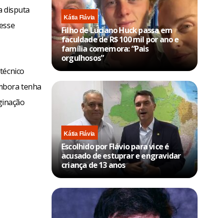
a disputa
Kátia Flávia
 esse
Filho de Luciano Huck passa em
faculdade de R$ 100 mil por ano e
família comemora: “Pais
orgulhosos”
técnico
Embora tenha
aginação
Kátia Flávia
Escolhido por Flávio para vice é
acusado de estuprar e engravidar
criança de 13 anos