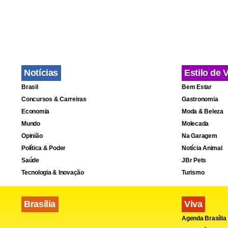
Também não 
Só que, nes
futebol de 
que houve u
Notícias
Estilo de 
pessoal e is
Brasil
Bem Estar
Concursos & Carreiras
Gastronomia
Economia
Moda & Beleza
Mundo
Molecada
Opinião
Na Garagem
Política & Poder
Notícia Animal
Saúde
JBr Pets
Tecnologia & Inovação
Turismo
Brasília
Viva
Agenda Brasília