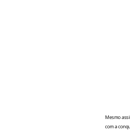
Mesmo assim
com a conqui