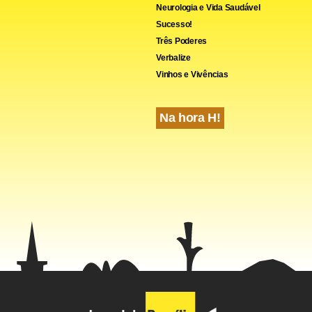
Neurologia e Vida Saudável
Sucesso!
Três Poderes
Verbalize
Vinhos e Vivências
ds -- >
Na hora H!
cebook
WhatsApp
LinkedIn
Twitter
X
Telegram
Share