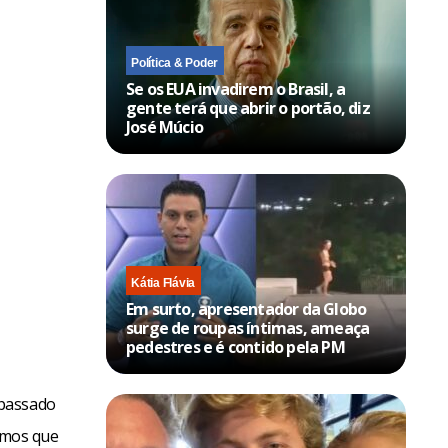
Política & Poder
Se os EUA invadirem o Brasil, a
gente terá que abrir o portão, diz
José Múcio
Kátia Flávia
Em surto, apresentador da Globo
surge de roupas íntimas, ameaça
pedestres e é contido pela PM
 passado
temos que