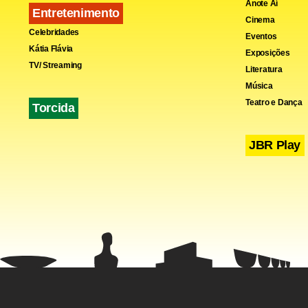
Anote Aí
Entretenimento
Cinema
Celebridades
Eventos
Kátia Flávia
Exposições
TV/ Streaming
Literatura
Música
Teatro e Dança
Torcida
< !-- /hotwor
JBR Play
Fa