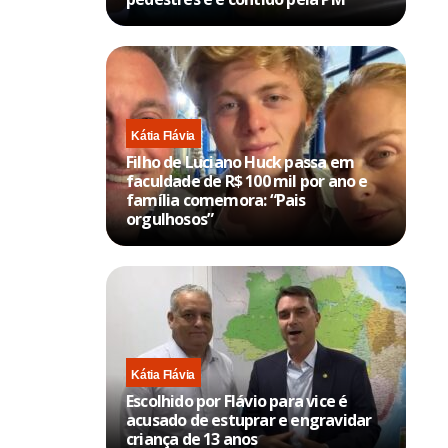
Kátia Flávia
Filho de Luciano Huck passa em
faculdade de R$ 100 mil por ano e
família comemora: “Pais
orgulhosos”
Kátia Flávia
Escolhido por Flávio para vice é
acusado de estuprar e engravidar
criança de 13 anos