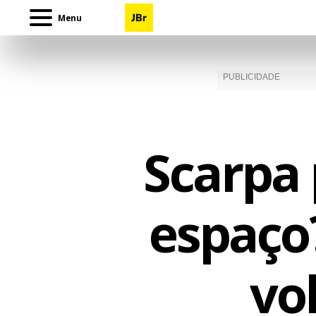
Menu
Scarpa 
espaço
vo