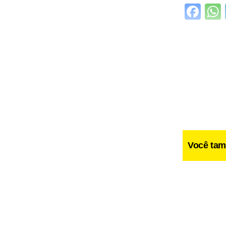
Fa
Você tam