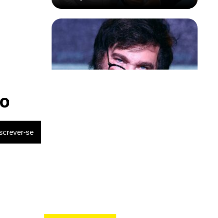
Política & Poder
Milei volta a chamar Lula de ‘ladrão’
o
e ‘corrupto’