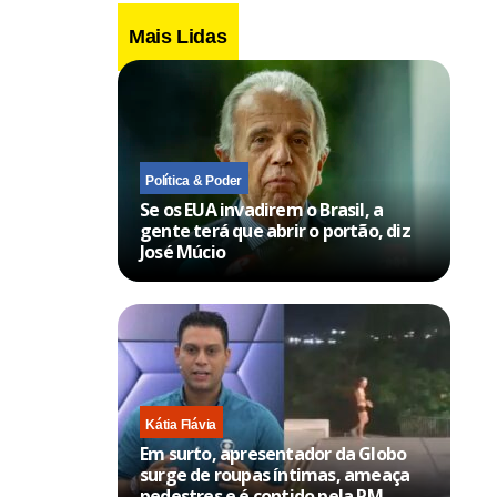
Mais Lidas
Política & Poder
Se os EUA invadirem o Brasil, a
gente terá que abrir o portão, diz
José Múcio
Kátia Flávia
Em surto, apresentador da Globo
surge de roupas íntimas, ameaça
pedestres e é contido pela PM