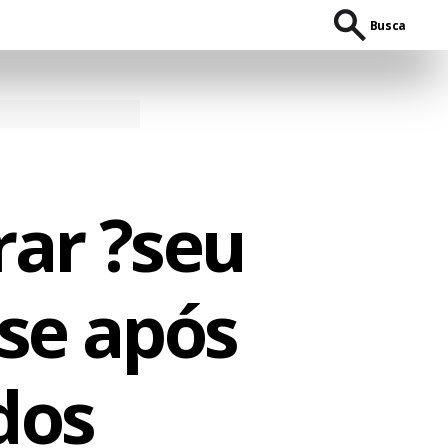
Busca
rar ?seu
se após
dos