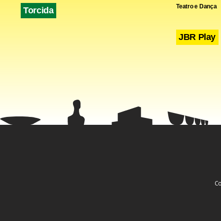
Teatro e Dança
Torcida
JBR Play
Co