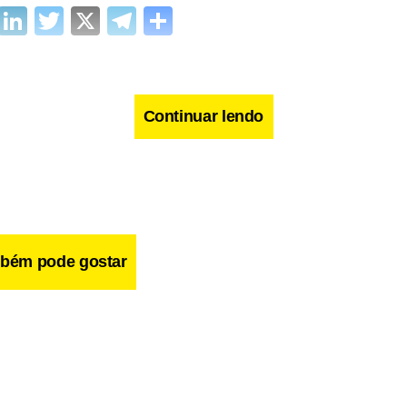
cebook
WhatsApp
LinkedIn
Twitter
X
Telegram
Share
Continuar lendo
bém pode gostar