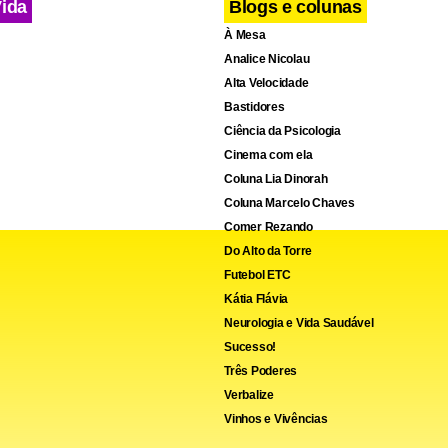
Vida
Blogs e colunas
À Mesa
Analice Nicolau
Alta Velocidade
Bastidores
Ciência da Psicologia
Cinema com ela
Coluna Lia Dinorah
Coluna Marcelo Chaves
Comer Rezando
Do Alto da Torre
Futebol ETC
Kátia Flávia
Neurologia e Vida Saudável
Sucesso!
Três Poderes
Verbalize
Vinhos e Vivências