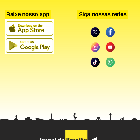
menino, o Renato, do que menosprezar a minha equipe”,
Baixe nosso app
Siga nossas redes
defendeu-se.