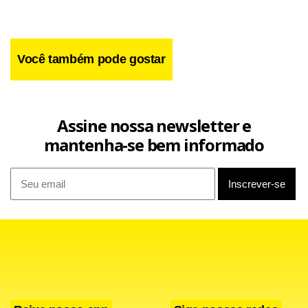
Você também pode gostar
Assine nossa newsletter e
Facebook
WhatsApp
LinkedIn
Twitter
X
Telegram
Share
mantenha-se bem informado