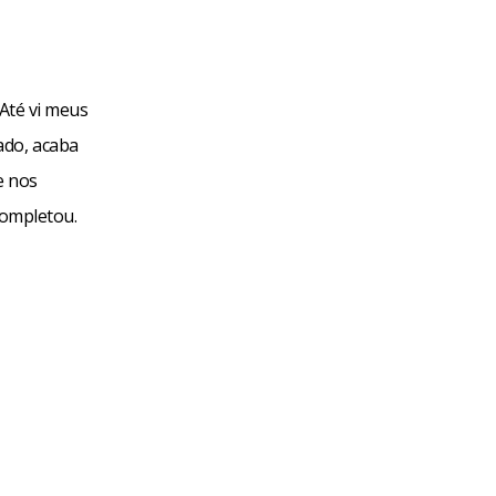
 Até vi meus
ado, acaba
e nos
completou.