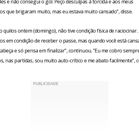
es e não consegui o gol. Peço desculpas à torcida e aos meus
s que brigaram muito, mas eu estava muito cansado”, disse.
o quilos ontem (domingo), não tive condição física de raciocinar.
s em condição de receber o passe, mas quando você está cans
cabeça e só pensa em finalizar”, continuou. “Eu me cobro sempr
, nas partidas, sou muito auto-crítico e me abato facilmente”, 