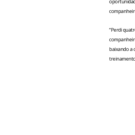
oportunidad
companheiro
“Perdi quatr
companheiro
baixando a 
treinamentos