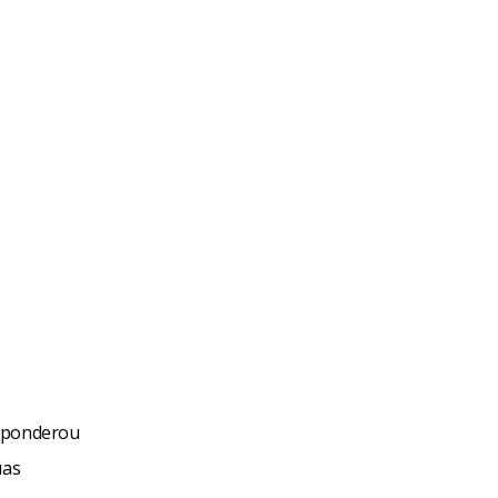
s ponderou
uas