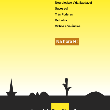
cebook
WhatsApp
LinkedIn
Twitter
X
Telegram
Share
Neurologia e Vida Saudável
Sucesso!
Três Poderes
Verbalize
Vinhos e Vivências
Na hora H!