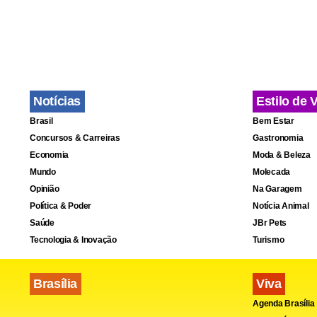
< !-- /hotwor
Notícias
Estilo de 
Brasil
Bem Estar
Concursos & Carreiras
Gastronomia
Economia
Moda & Beleza
Mundo
Molecada
Opinião
Na Garagem
Política & Poder
Notícia Animal
Saúde
JBr Pets
Tecnologia & Inovação
Turismo
Brasília
Viva
Agenda Brasília