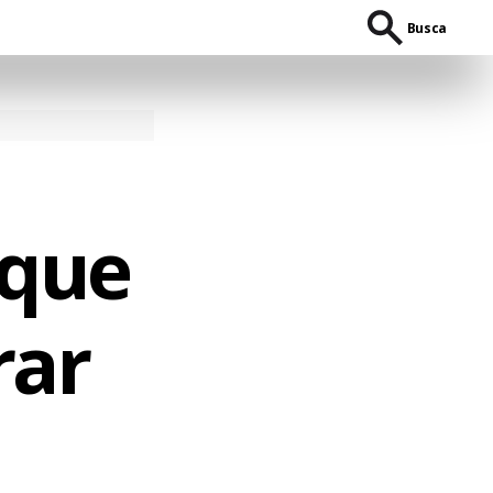
Busca
 que
rar