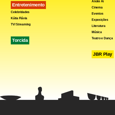
Anote Aí
Fa
Entretenimento
Cinema
Celebridades
Eventos
Kátia Flávia
Exposições
TV/ Streaming
Literatura
Música
Teatro e Dança
Torcida
JBR Play