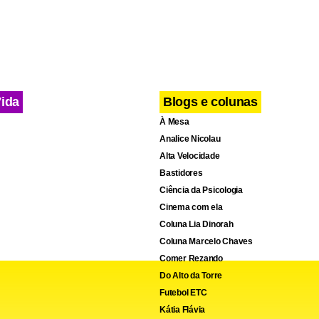
ds -- >
Vida
Blogs e colunas
À Mesa
Analice Nicolau
Alta Velocidade
Bastidores
Ciência da Psicologia
Cinema com ela
Coluna Lia Dinorah
Coluna Marcelo Chaves
Comer Rezando
Do Alto da Torre
Futebol ETC
Kátia Flávia