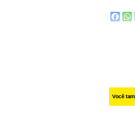
Fa
Você tam