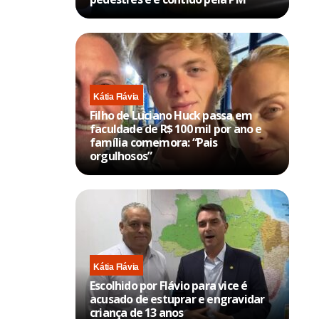
Kátia Flávia
Filho de Luciano Huck passa em
faculdade de R$ 100 mil por ano e
família comemora: “Pais
orgulhosos”
Kátia Flávia
Escolhido por Flávio para vice é
acusado de estuprar e engravidar
criança de 13 anos