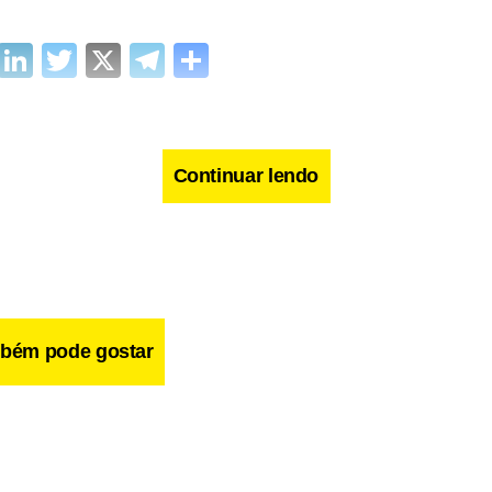
cebook
WhatsApp
LinkedIn
Twitter
X
Telegram
Share
Continuar lendo
bém pode gostar