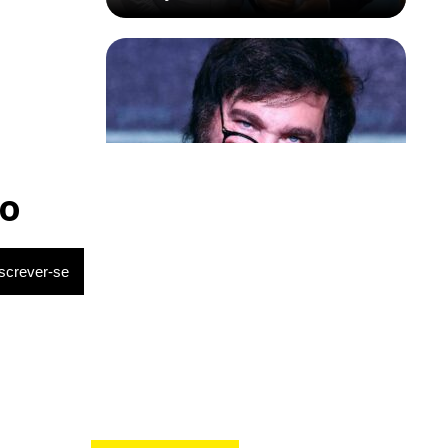
Política & Poder
Milei volta a chamar Lula de ‘ladrão’
o
e ‘corrupto’