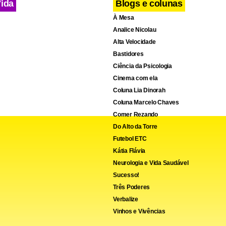
Vida
Blogs e colunas
À Mesa
Analice Nicolau
Alta Velocidade
Bastidores
Ciência da Psicologia
Cinema com ela
Coluna Lia Dinorah
Coluna Marcelo Chaves
Comer Rezando
Do Alto da Torre
Futebol ETC
Kátia Flávia
Neurologia e Vida Saudável
Sucesso!
Três Poderes
Verbalize
Vinhos e Vivências