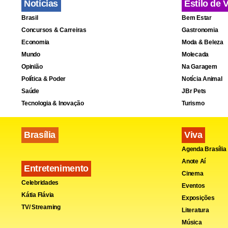
Notícias
Estilo de 
Brasil
Bem Estar
Concursos & Carreiras
Gastronomia
Economia
Moda & Beleza
Mundo
Molecada
Opinião
Na Garagem
Política & Poder
Notícia Animal
Saúde
JBr Pets
Tecnologia & Inovação
Turismo
Brasília
Viva
Agenda Brasília
Anote Aí
Entretenimento
Cinema
Celebridades
Eventos
Kátia Flávia
Exposições
TV/ Streaming
Literatura
Música