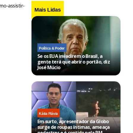
mo-assistir-
Mais Lidas
Política & Poder
Se os EUA invadirem o Brasil, a
gente terá que abrir o portão, diz
José Múcio
Kátia Flávia
Em surto, apresentador da Globo
surge de roupas íntimas, ameaça
pedestres e é contido pela PM