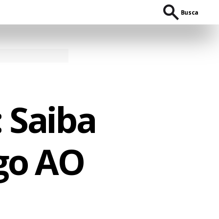
Busca
: Saiba
ogo AO