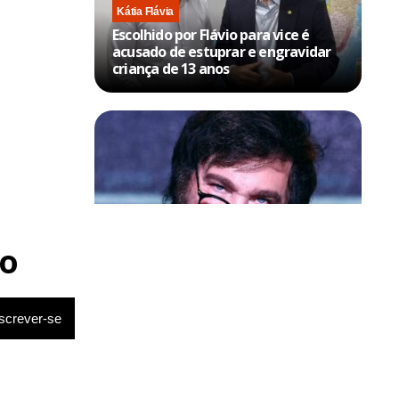
Kátia Flávia
Escolhido por Flávio para vice é
acusado de estuprar e engravidar
criança de 13 anos
Política & Poder
Milei volta a chamar Lula de ‘ladrão’
o
e ‘corrupto’