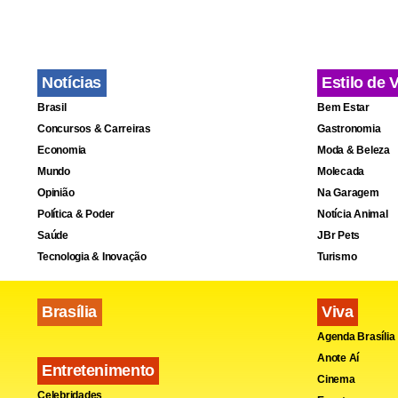
Notícias
Estilo de 
Brasil
Bem Estar
Concursos & Carreiras
Gastronomia
Economia
Moda & Beleza
Mundo
Molecada
Opinião
Na Garagem
Política & Poder
Notícia Animal
Saúde
JBr Pets
Tecnologia & Inovação
Turismo
Brasília
Viva
Agenda Brasília
Anote Aí
Entretenimento
Cinema
Celebridades