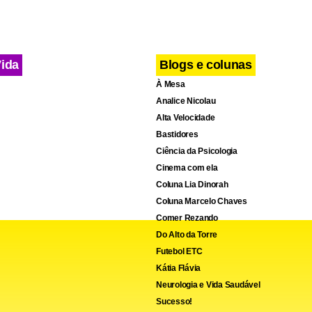
Vida
Blogs e colunas
À Mesa
Analice Nicolau
Alta Velocidade
Bastidores
Ciência da Psicologia
Cinema com ela
Coluna Lia Dinorah
Coluna Marcelo Chaves
Comer Rezando
Do Alto da Torre
Futebol ETC
Kátia Flávia
Neurologia e Vida Saudável
Sucesso!