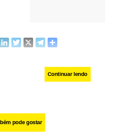
cebook
WhatsApp
LinkedIn
Twitter
X
Telegram
Share
Continuar lendo
bém pode gostar