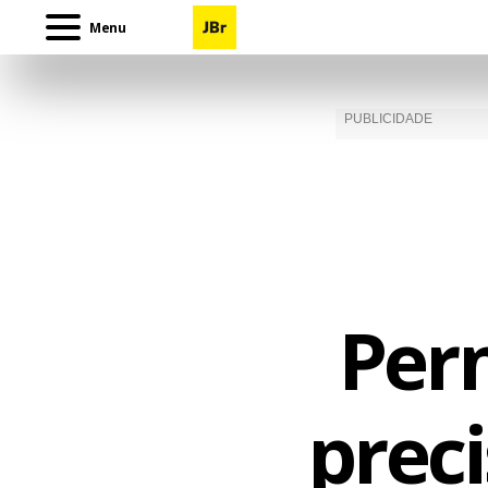
Menu
Per
preci