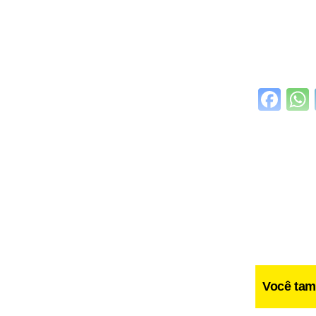
Fa
Você tam