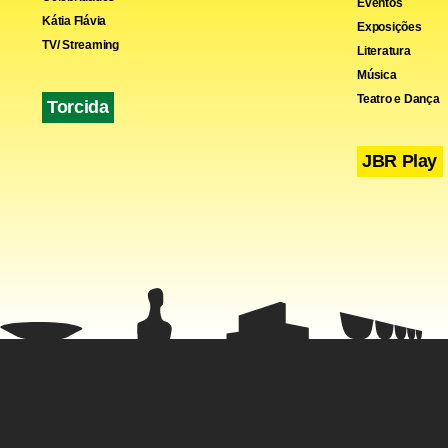
Eventos
Kátia Flávia
Exposições
TV/ Streaming
Literatura
Música
Teatro e Dança
Torcida
JBR Play