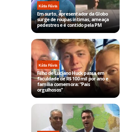
Kátia Flávia
Em surto, apresentador da Globo
surge de roupas íntimas, ameaça
pedestres e é contido pela PM
Kátia Flávia
Filho de Luciano Huck passa em
faculdade de R$ 100 mil por ano e
família comemora: “Pais
orgulhosos”