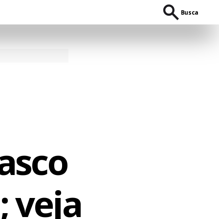
Busca
asco
; veja