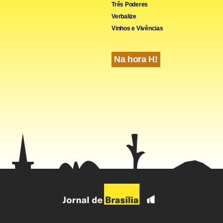
Três Poderes
Verbalize
Vinhos e Vivências
Na hora H!