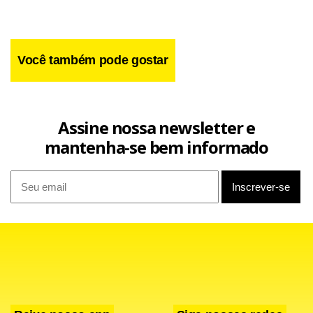
Você também pode gostar
Assine nossa newsletter e
mantenha-se bem informado
O clube de Campinas continuava atacando e aos 34
minutos, depois de muita insistência, Éder marcou para o
time alviverde. Ele recebeu na área e bateu firme na saída
do arqueiro Eduardo, empatando a partida.
O Bugre voltou bem para a segunda etapa e, logo aos três
minutos, Deivid assustou com cobrança de falta. O time