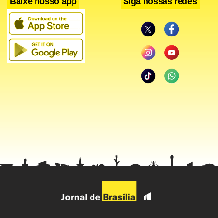
Baixe nosso app
Siga nossas redes
pernambucano não se intimidou e sete minutos depois,
Capixaba foi ao ataque e deixou Kuki na cara do gol, mas,
pressionado pela defesa, ele não conseguiu concluir e a
bola atravessou a área.
Aos 15, o Náutico voltou à frente do marcador. Sidny
aproveitou boa jogada coletiva para concluir para as redes
dos paulistas. Aos 19, foi a vez de Sidny servir Felipe. Ele
cruzou para o atacante subir sozinho e ampliar para o
Timbu.