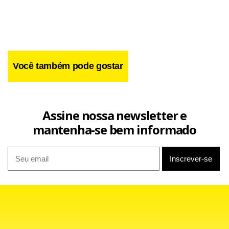
Você também pode gostar
Facebook
WhatsApp
LinkedIn
Twitter
X
Telegram
Share
Assine nossa newsletter e
mantenha-se bem informado