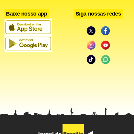
pelo posto, enquanto Heleno Faísca é o candidato natural à
Baixe nosso app
Siga nossas redes
vaga aberta pela expulsão de Maldonado.