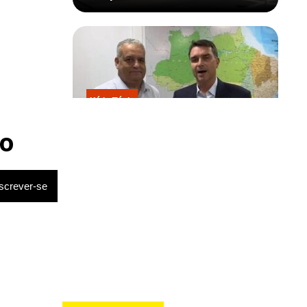
Kátia Flávia
Escolhido por Flávio para vice é
acusado de estuprar e engravidar
o
criança de 13 anos