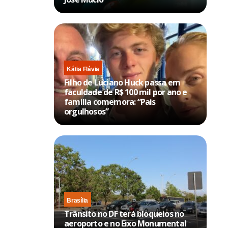
Kátia Flávia
Filho de Luciano Huck passa em
faculdade de R$ 100 mil por ano e
família comemora: “Pais
orgulhosos”
Brasília
Trânsito no DF terá bloqueios no
aeroporto e no Eixo Monumental