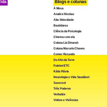
Vida
Blogs e colunas
À Mesa
Analice Nicolau
Alta Velocidade
Bastidores
Ciência da Psicologia
Cinema com ela
Coluna Lia Dinorah
Coluna Marcelo Chaves
Comer Rezando
Do Alto da Torre
Futebol ETC
Kátia Flávia
Neurologia e Vida Saudável
Sucesso!
Três Poderes
Verbalize
Vinhos e Vivências