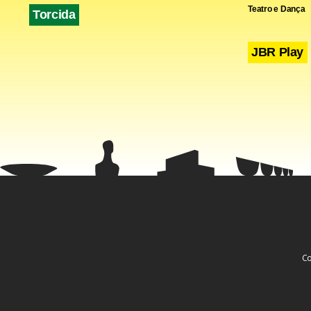
Teatro e Dança
Torcida
JBR Play
Co