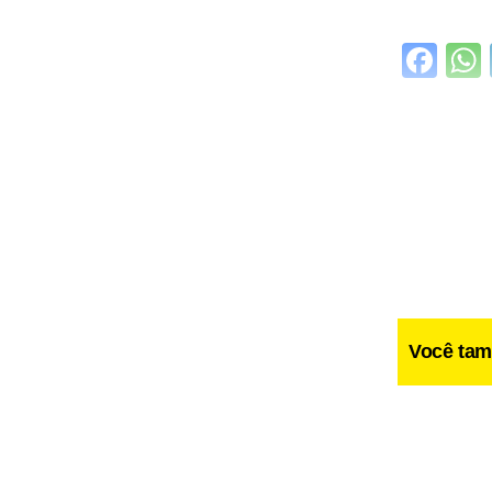
Fa
Você tam