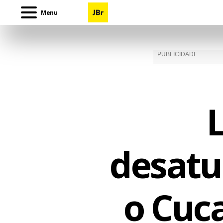
Menu
desatua
o Cuc