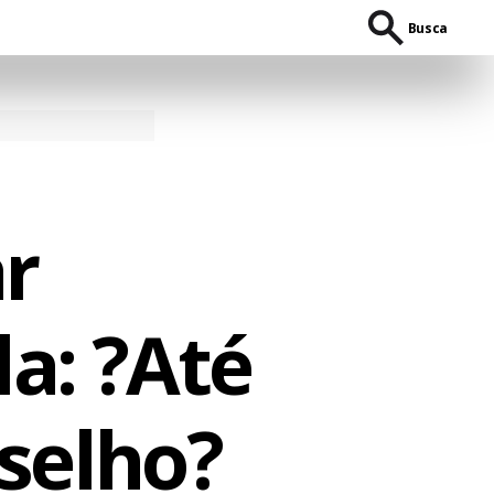
Busca
r
la: ?Até
selho?