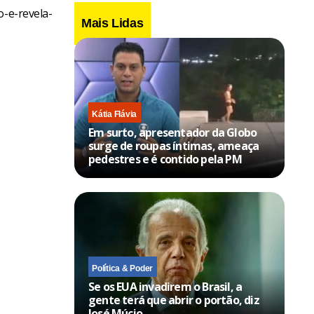
o-e-revela-
Mais Lidas
Kátia Flávia
Em surto, apresentador da Globo
surge de roupas íntimas, ameaça
pedestres e é contido pela PM
Política & Poder
Se os EUA invadirem o Brasil, a
gente terá que abrir o portão, diz
José Múcio