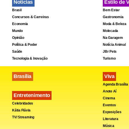
Notícias
Estilo de 
Brasil
Bem Estar
Concursos & Carreiras
Gastronomia
Economia
Moda & Beleza
Mundo
Molecada
Opinião
Na Garagem
Política & Poder
Notícia Animal
Saúde
JBr Pets
Tecnologia & Inovação
Turismo
Brasília
Viva
Agenda Brasília
Anote Aí
Entretenimento
Cinema
Celebridades
Eventos
Kátia Flávia
Exposições
TV/ Streaming
Literatura
Música