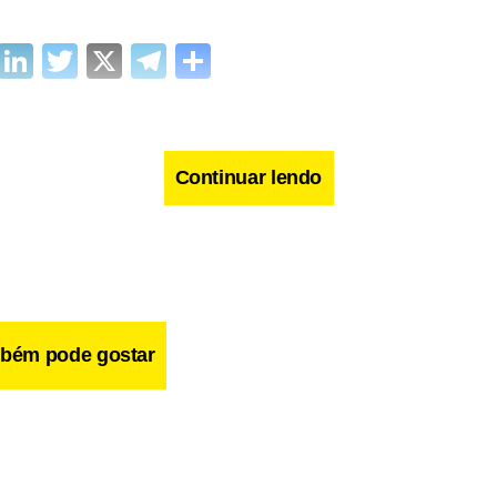
cebook
WhatsApp
LinkedIn
Twitter
X
Telegram
Share
Continuar lendo
bém pode gostar