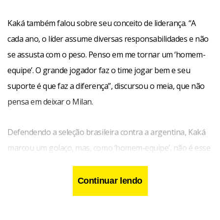
Kaká também falou sobre seu conceito de liderança. “A
cada ano, o líder assume diversas responsabilidades e não
se assusta com o peso. Penso em me tornar um ‘homem-
equipe’. O grande jogador faz o time jogar bem e seu
suporte é que faz a diferença”, discursou o meia, que não
pensa em deixar o Milan.
Defendendo a seleção brasileira contra a argentina, Kaká
marcou um golaço, mas, como ‘homem-equipe’, não é esse
tipo de consagração que ele procura. “É bom uma bela
jogada individual, o gol, a ação pessoal, mas na minha
Continuar lendo
mente vejo que essas coisas não servem se, no final da
partida, o resultado não for positivo”, explicou.