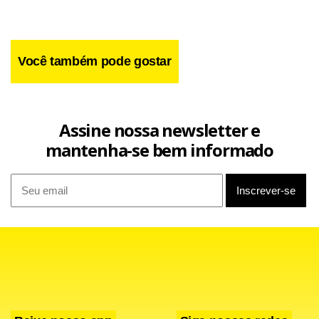
Você também pode gostar
Agora, as equipes voltam a campo pela competição sul-
Assine nossa newsletter e
americana no dia 21, quinta-feira, desta vez no Equador.
mantenha-se bem informado
Quem avançar no torneio enfrentará o Toluca, do México,
na fase seguinte.
Facebook
WhatsApp
LinkedIn
Twitter
X
Telegram
Share