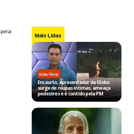
spera-
Mais Lidas
Kátia Flávia
Em surto, apresentador da Globo
surge de roupas íntimas, ameaça
pedestres e é contido pela PM