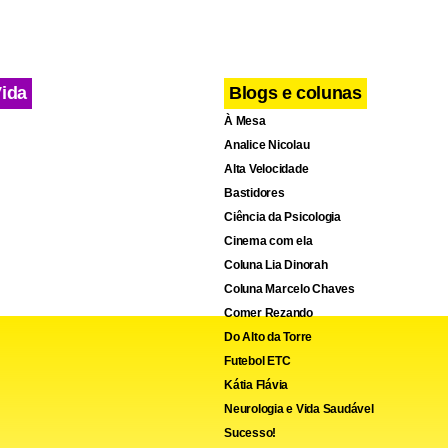
Vida
Blogs e colunas
À Mesa
Analice Nicolau
Alta Velocidade
Bastidores
Ciência da Psicologia
Cinema com ela
Coluna Lia Dinorah
Coluna Marcelo Chaves
Comer Rezando
Do Alto da Torre
Futebol ETC
Kátia Flávia
Neurologia e Vida Saudável
Sucesso!