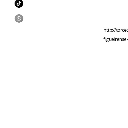
http://torc
figueirense