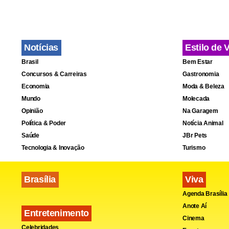
Notícias
Estilo de 
Brasil
Bem Estar
Concursos & Carreiras
Gastronomia
Economia
Moda & Beleza
Mundo
Molecada
Opinião
Na Garagem
Política & Poder
Notícia Animal
Saúde
JBr Pets
Tecnologia & Inovação
Turismo
Brasília
Viva
Agenda Brasília
Anote Aí
Entretenimento
Cinema
Celebridades