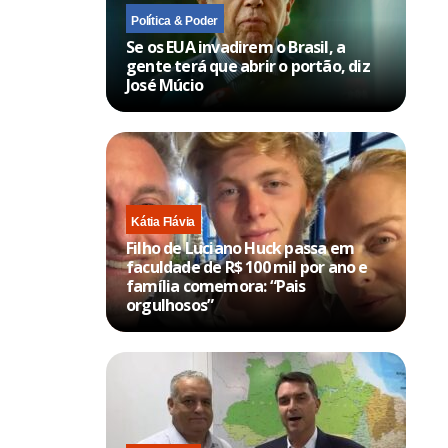
Política & Poder
Se os EUA invadirem o Brasil, a
gente terá que abrir o portão, diz
José Múcio
Kátia Flávia
Filho de Luciano Huck passa em
faculdade de R$ 100 mil por ano e
família comemora: “Pais
orgulhosos”