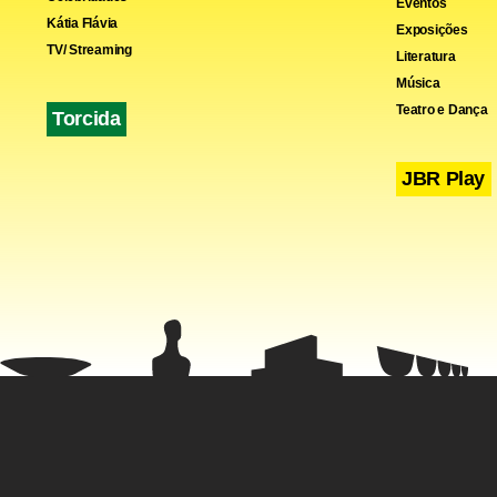
Eventos
Kátia Flávia
Exposições
TV/ Streaming
Literatura
Música
Teatro e Dança
Torcida
JBR Play