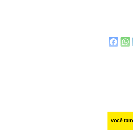
Fa
Você tam