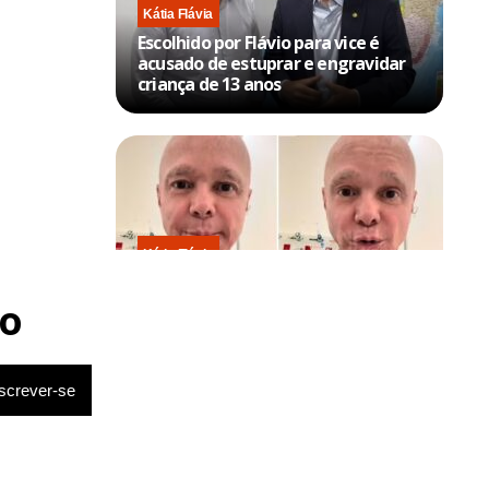
Kátia Flávia
Escolhido por Flávio para vice é
acusado de estuprar e engravidar
criança de 13 anos
Kátia Flávia
Em tratamento contra câncer raro,
Netinho sofre queda no banheiro
o
após sessão de quimio