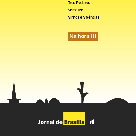
Três Poderes
Verbalize
Vinhos e Vivências
Na hora H!