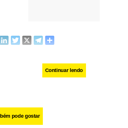
cebook
WhatsApp
LinkedIn
Twitter
X
Telegram
Share
Continuar lendo
bém pode gostar