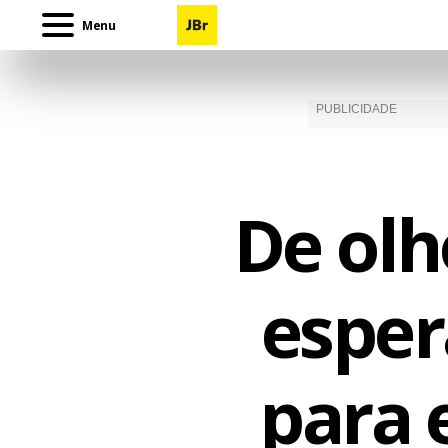
Menu
De olh
esper
para 