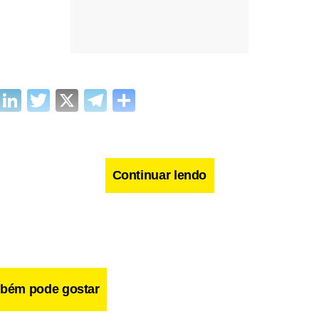
cebook
WhatsApp
LinkedIn
Twitter
X
Telegram
Share
Continuar lendo
bém pode gostar