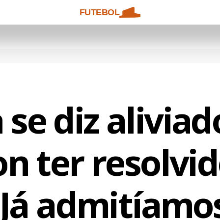
FUTEBOL
 se diz aliviad
son ter resolvi
?Já admitíamo