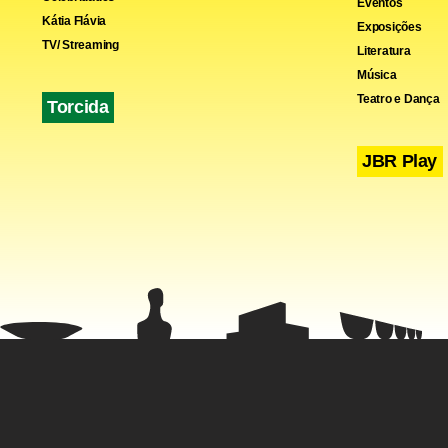
Eventos
Kátia Flávia
Exposições
TV/ Streaming
Literatura
Música
Teatro e Dança
Torcida
JBR Play