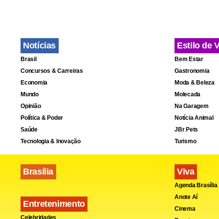
Notícias
Estilo de 
Brasil
Bem Estar
Concursos & Carreiras
Gastronomia
Economia
Moda & Beleza
Mundo
Molecada
Opinião
Na Garagem
Política & Poder
Notícia Animal
Saúde
JBr Pets
Tecnologia & Inovação
Turismo
Brasília
Viva
Agenda Brasília
Anote Aí
Entretenimento
Cinema
Celebridades