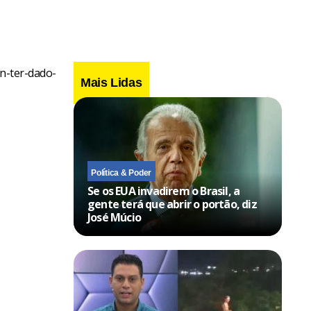
on-ter-dado-
Mais Lidas
Política & Poder
Se os EUA invadirem o Brasil, a
gente terá que abrir o portão, diz
José Múcio