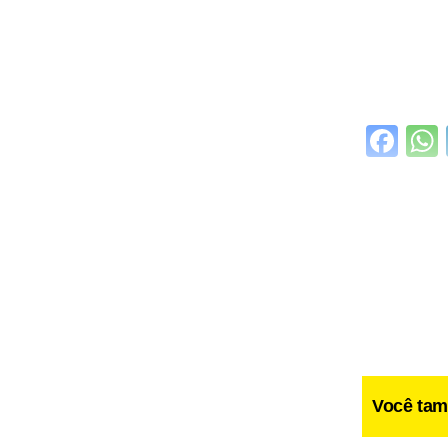
Fa
Você tam