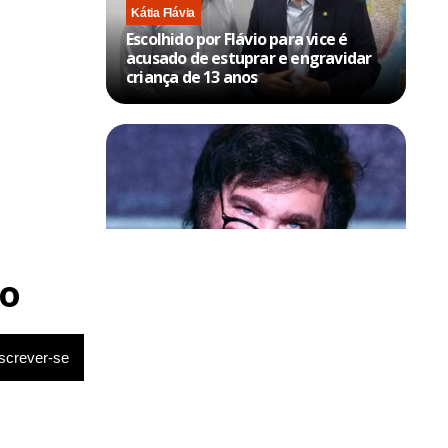
Kátia Flávia
Escolhido por Flávio para vice é
acusado de estuprar e engravidar
criança de 13 anos
Política & Poder
Milei volta a chamar Lula de ‘ladrão’
o
e ‘corrupto’