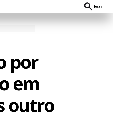
Busca
o por
do em
s outro