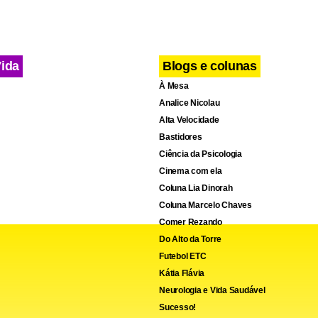
Vida
Blogs e colunas
À Mesa
Analice Nicolau
Alta Velocidade
Bastidores
Ciência da Psicologia
Cinema com ela
Coluna Lia Dinorah
Coluna Marcelo Chaves
Comer Rezando
Do Alto da Torre
Futebol ETC
Kátia Flávia
Neurologia e Vida Saudável
Sucesso!