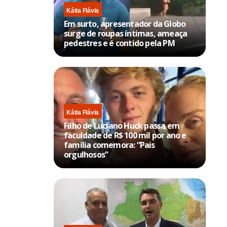
Kátia Flávia
Em surto, apresentador da Globo
surge de roupas íntimas, ameaça
pedestres e é contido pela PM
Kátia Flávia
Filho de Luciano Huck passa em
faculdade de R$ 100 mil por ano e
família comemora: “Pais
orgulhosos”