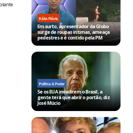
olante
Kátia Flávia
Em surto, apresentador da Globo
surge de roupas íntimas, ameaça
pedestres e é contido pela PM
Política & Poder
Se os EUA invadirem o Brasil, a
gente terá que abrir o portão, diz
José Múcio