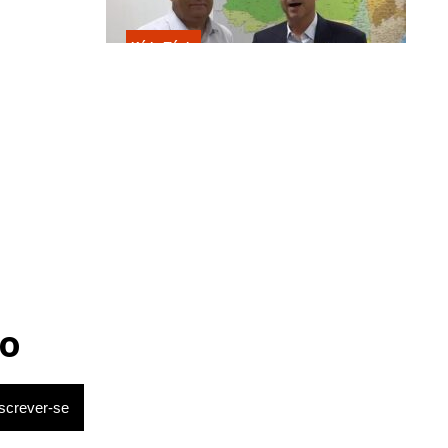
Kátia Flávia
Escolhido por Flávio para vice é
acusado de estuprar e engravidar
criança de 13 anos
o