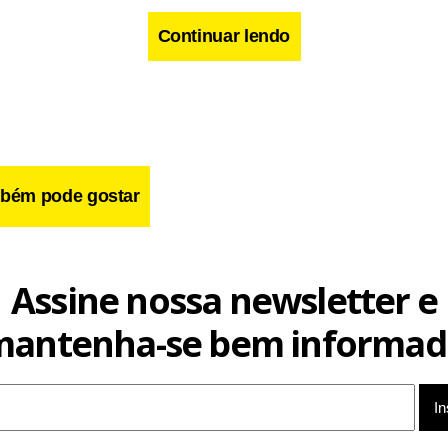
Continuar lendo
bém pode gostar
cebook
WhatsApp
LinkedIn
Twitter
X
Telegram
Share
Assine nossa newsletter e
mantenha-se bem informad