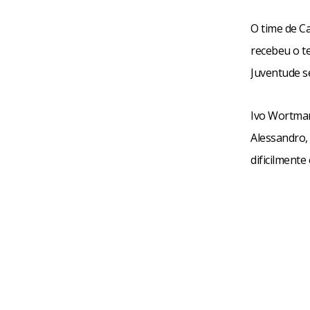
O time de Ca
recebeu o te
Juventude se
Ivo Wortman
Alessandro,
dificilment