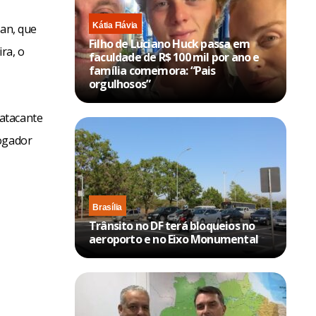
Kátia Flávia
nan, que
Filho de Luciano Huck passa em
ra, o
faculdade de R$ 100 mil por ano e
família comemora: “Pais
orgulhosos”
atacante
jogador
Brasília
Trânsito no DF terá bloqueios no
aeroporto e no Eixo Monumental