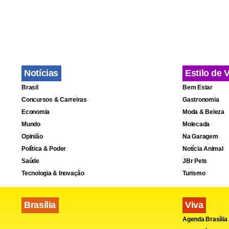
Notícias
Estilo de 
Brasil
Bem Estar
Concursos & Carreiras
Gastronomia
Economia
Moda & Beleza
Mundo
Molecada
Opinião
Na Garagem
Política & Poder
Notícia Animal
Saúde
JBr Pets
Tecnologia & Inovação
Turismo
Brasília
Viva
Agenda Brasília