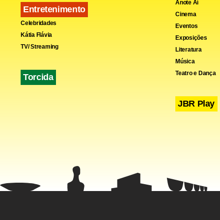
Anote Aí
Entretenimento
Cinema
Celebridades
Eventos
Kátia Flávia
Exposições
TV/ Streaming
Literatura
Música
Teatro e Dança
Torcida
JBR Play