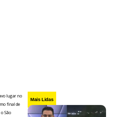
avo lugar no
Mais Lidas
mo final de
 o São