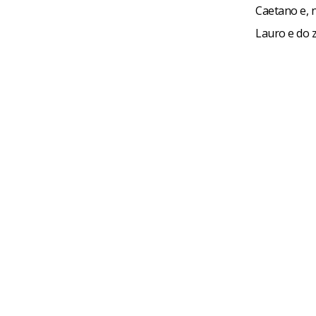
Caetano e, 
Lauro e do 