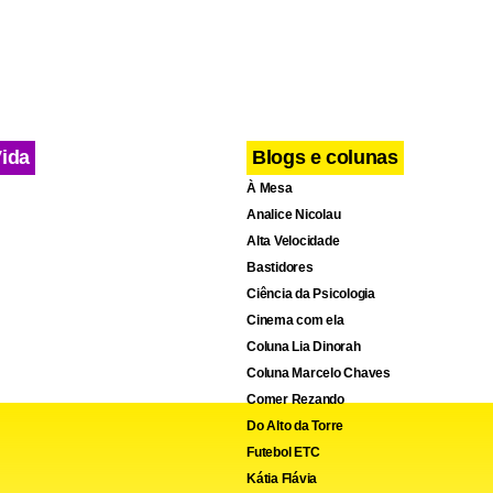
Vida
Blogs e colunas
À Mesa
Analice Nicolau
Alta Velocidade
Bastidores
Ciência da Psicologia
Cinema com ela
Coluna Lia Dinorah
Coluna Marcelo Chaves
Comer Rezando
Do Alto da Torre
Futebol ETC
Kátia Flávia