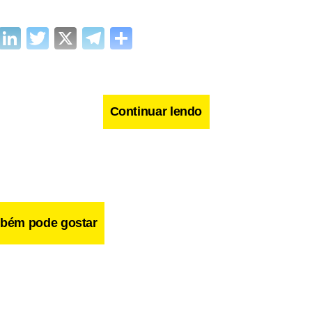
cebook
WhatsApp
LinkedIn
Twitter
X
Telegram
Share
Continuar lendo
bém pode gostar