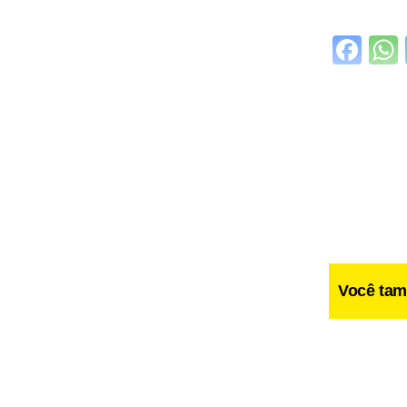
Fa
Você tam