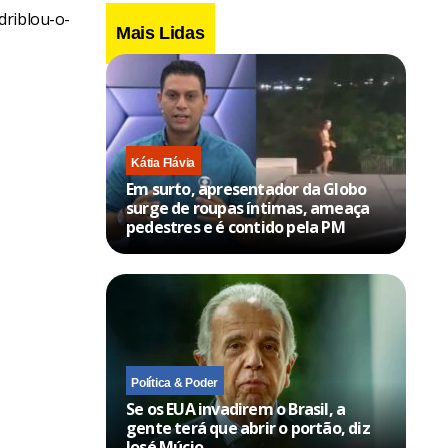
driblou-o-
Mais Lidas
Kátia Flávia
Em surto, apresentador da Globo
surge de roupas íntimas, ameaça
pedestres e é contido pela PM
Política & Poder
Se os EUA invadirem o Brasil, a
gente terá que abrir o portão, diz
José Múcio