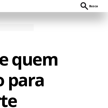
Busca
de quem
o para
rte