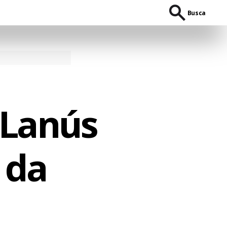
Busca
 Lanús
 da