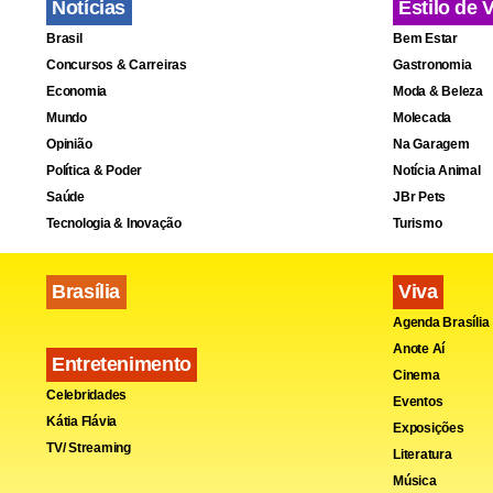
Notícias
Estilo de 
Brasil
Bem Estar
Concursos & Carreiras
Gastronomia
Economia
Moda & Beleza
Mundo
Molecada
Opinião
Na Garagem
Política & Poder
Notícia Animal
Saúde
JBr Pets
Tecnologia & Inovação
Turismo
Brasília
Viva
Agenda Brasília
Anote Aí
Entretenimento
Cinema
Celebridades
Eventos
Kátia Flávia
Exposições
TV/ Streaming
Literatura
Música