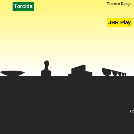
Teatro e Dança
Torcida
JBR Play
Co