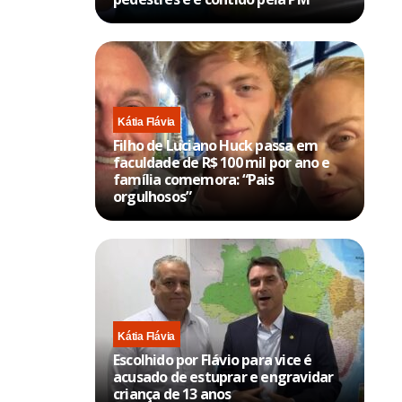
Kátia Flávia
Filho de Luciano Huck passa em
faculdade de R$ 100 mil por ano e
família comemora: “Pais
orgulhosos”
Kátia Flávia
Escolhido por Flávio para vice é
acusado de estuprar e engravidar
criança de 13 anos