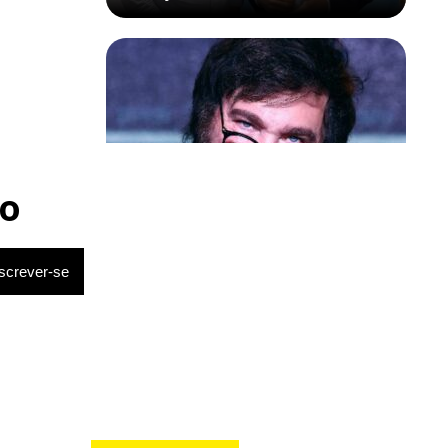
Política & Poder
Milei volta a chamar Lula de ‘ladrão’
o
e ‘corrupto’