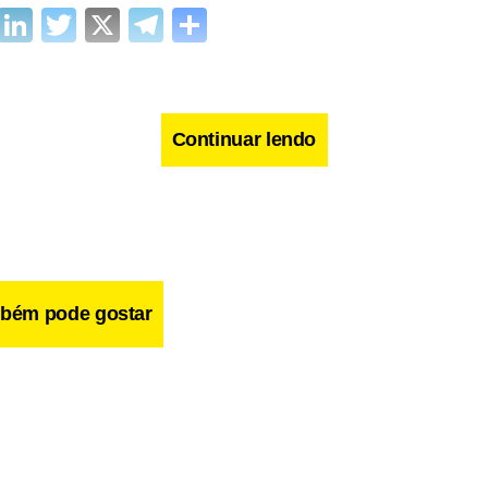
cebook
WhatsApp
LinkedIn
Twitter
X
Telegram
Share
Continuar lendo
bém pode gostar