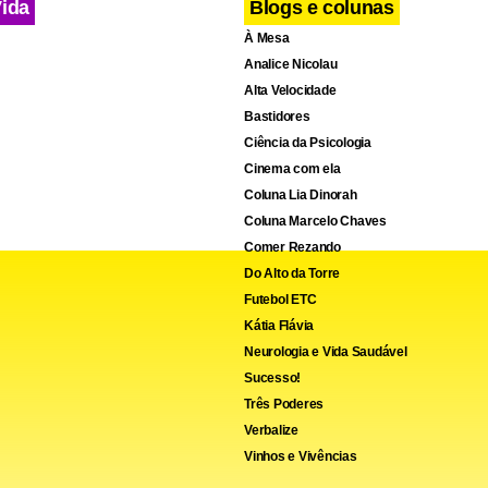
Vida
Blogs e colunas
À Mesa
Analice Nicolau
Alta Velocidade
Bastidores
Ciência da Psicologia
Cinema com ela
Coluna Lia Dinorah
Coluna Marcelo Chaves
Comer Rezando
Do Alto da Torre
Futebol ETC
Kátia Flávia
Neurologia e Vida Saudável
Sucesso!
Três Poderes
Verbalize
Vinhos e Vivências