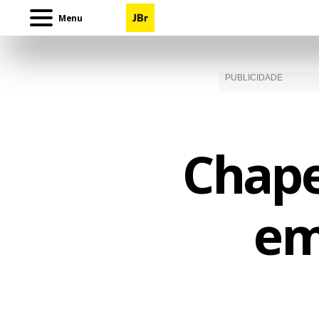
Menu
Chape
em