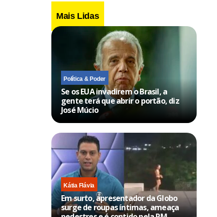
Mais Lidas
Política & Poder
Se os EUA invadirem o Brasil, a
gente terá que abrir o portão, diz
José Múcio
Kátia Flávia
Em surto, apresentador da Globo
surge de roupas íntimas, ameaça
pedestres e é contido pela PM