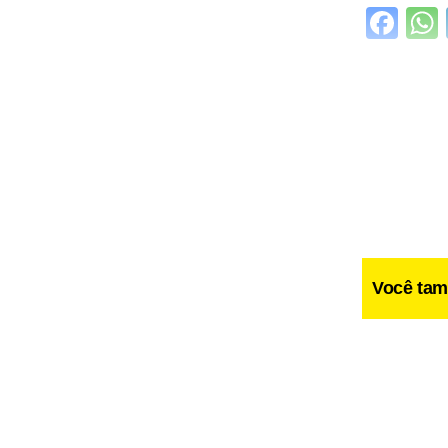
Fa
Você tam