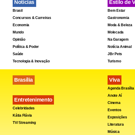
Notícias
Estilo de 
Brasil
Bem Estar
Concursos & Carreiras
Gastronomia
Economia
Moda & Beleza
Mundo
Molecada
Opinião
Na Garagem
Política & Poder
Notícia Animal
Saúde
JBr Pets
Tecnologia & Inovação
Turismo
Brasília
Viva
Agenda Brasília
Anote Aí
Entretenimento
Cinema
Celebridades
Eventos
Kátia Flávia
Exposições
TV/ Streaming
Literatura
Música