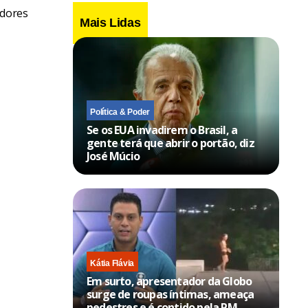
adores
Mais Lidas
Política & Poder
Se os EUA invadirem o Brasil, a
gente terá que abrir o portão, diz
José Múcio
Kátia Flávia
Em surto, apresentador da Globo
surge de roupas íntimas, ameaça
pedestres e é contido pela PM