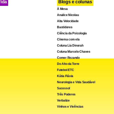
Vida
Blogs e colunas
À Mesa
Analice Nicolau
Alta Velocidade
Bastidores
Ciência da Psicologia
Cinema com ela
Coluna Lia Dinorah
Coluna Marcelo Chaves
Comer Rezando
Do Alto da Torre
Futebol ETC
Kátia Flávia
Neurologia e Vida Saudável
Sucesso!
Três Poderes
Verbalize
Vinhos e Vivências