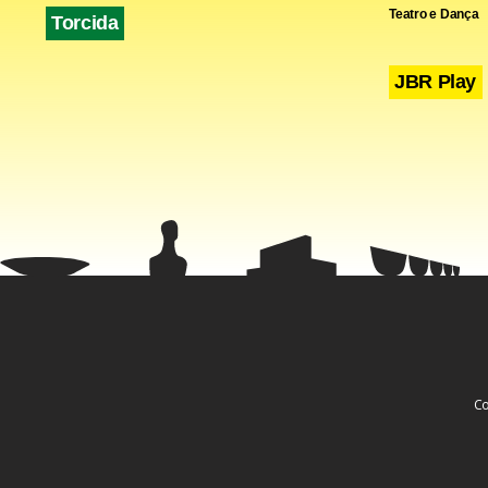
Teatro e Dança
Torcida
JBR Play
Co