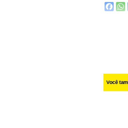
Fa
Você tam