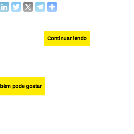
cebook
WhatsApp
LinkedIn
Twitter
X
Telegram
Share
Continuar lendo
bém pode gostar