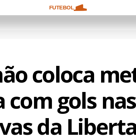
FUTEBOL
não coloca me
 com gols nas
ivas da Libert