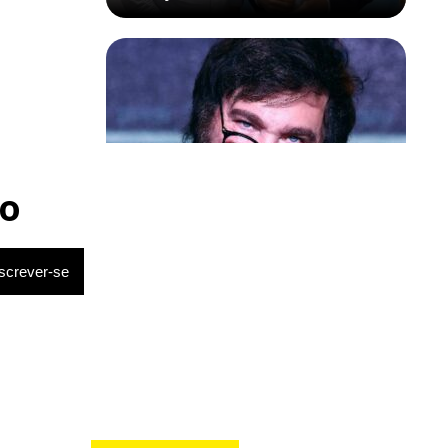
Política & Poder
Milei volta a chamar Lula de ‘ladrão’
o
e ‘corrupto’