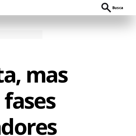
Busca
ta, mas
 fases
adores