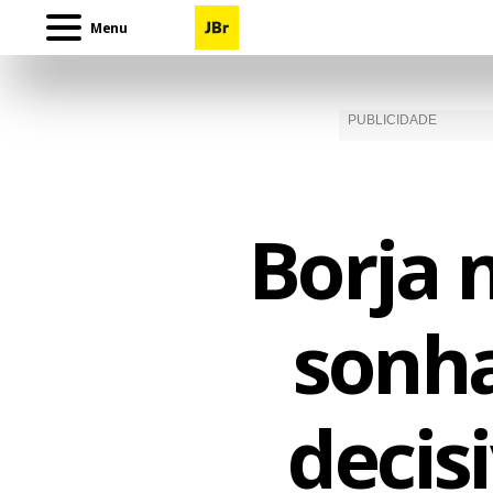
Menu
Borja 
sonha
decis