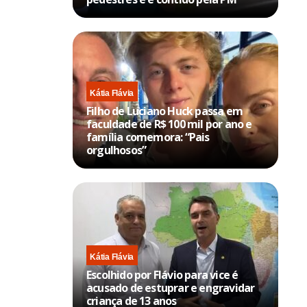
Kátia Flávia
Filho de Luciano Huck passa em
faculdade de R$ 100 mil por ano e
família comemora: “Pais
orgulhosos”
Kátia Flávia
Escolhido por Flávio para vice é
acusado de estuprar e engravidar
criança de 13 anos