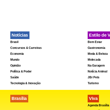
Notícias
Estilo de 
Brasil
Bem Estar
Concursos & Carreiras
Gastronomia
Economia
Moda & Beleza
Mundo
Molecada
Opinião
Na Garagem
Política & Poder
Notícia Animal
Saúde
JBr Pets
Tecnologia & Inovação
Turismo
Brasília
Viva
Agenda Brasília