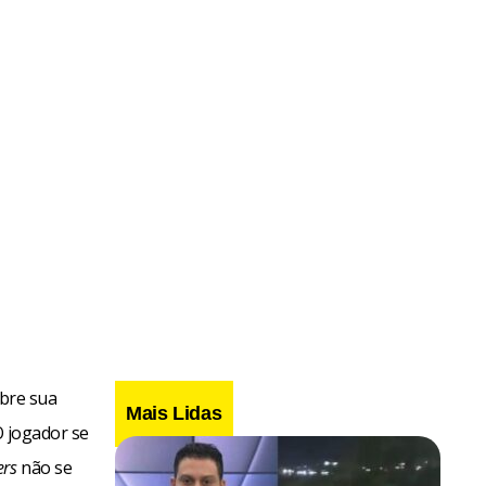
obre sua
Mais Lidas
O jogador se
rs
não se