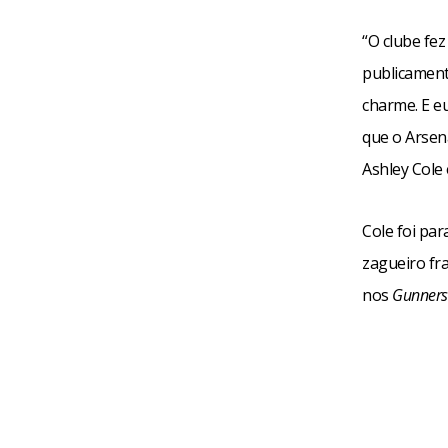
“O clube fez
publicament
charme. E e
que o Arsen
Ashley Cole 
Cole foi pa
zagueiro fra
nos
Gunners