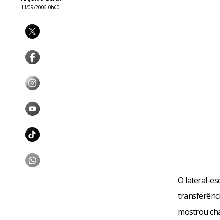
11/09/2006 0h00
O lateral-es
transferênci
mostrou cha