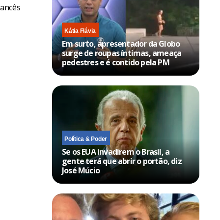
rancês
Kátia Flávia
Em surto, apresentador da Globo
surge de roupas íntimas, ameaça
pedestres e é contido pela PM
Política & Poder
Se os EUA invadirem o Brasil, a
gente terá que abrir o portão, diz
José Múcio