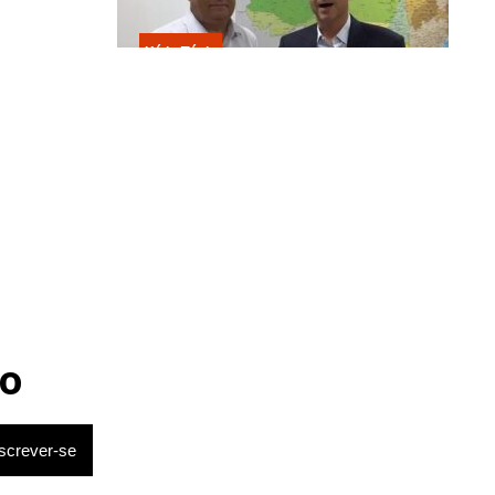
Kátia Flávia
Escolhido por Flávio para vice é
acusado de estuprar e engravidar
criança de 13 anos
o