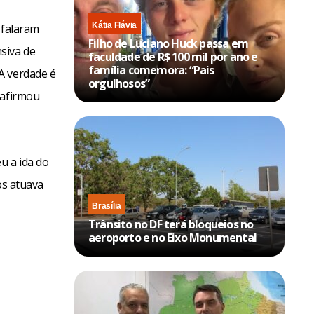
Kátia Flávia
 falaram
Filho de Luciano Huck passa em
siva de
faculdade de R$ 100 mil por ano e
família comemora: “Pais
A verdade é
orgulhosos”
 afirmou
u a ida do
os atuava
Brasília
Trânsito no DF terá bloqueios no
aeroporto e no Eixo Monumental