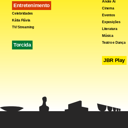
Anote Aí
Entretenimento
Cinema
Celebridades
Eventos
Kátia Flávia
Exposições
TV/ Streaming
Literatura
Música
Teatro e Dança
Torcida
JBR Play