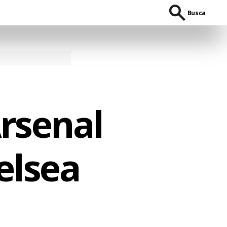
Busca
Arsenal
elsea