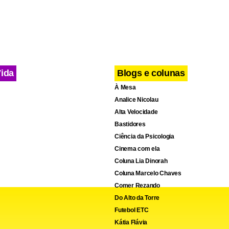
Vida
Blogs e colunas
À Mesa
Analice Nicolau
Alta Velocidade
Bastidores
Ciência da Psicologia
Cinema com ela
Coluna Lia Dinorah
Coluna Marcelo Chaves
Comer Rezando
Do Alto da Torre
Futebol ETC
Kátia Flávia