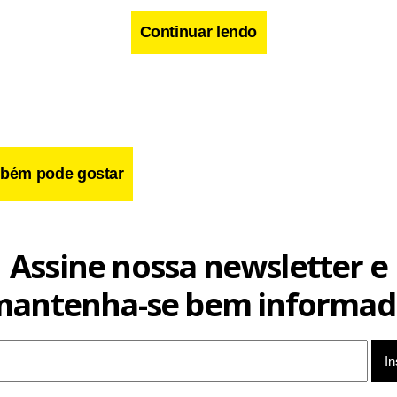
Continuar lendo
bém pode gostar
Assine nossa newsletter e
cebook
WhatsApp
LinkedIn
Twitter
X
Telegram
Share
mantenha-se bem informad