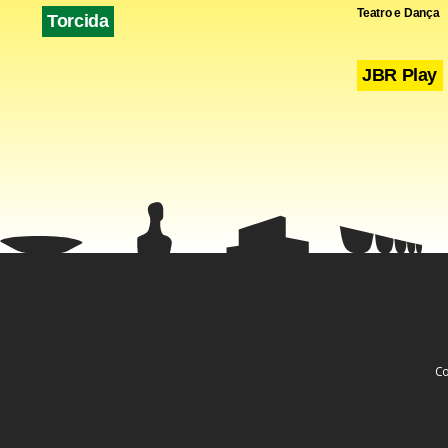
Teatro e Dança
Torcida
JBR Play
Co