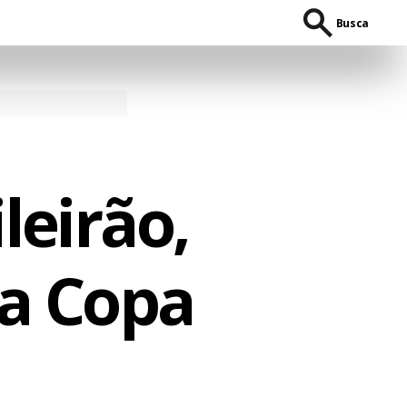
Busca
leirão,
da Copa