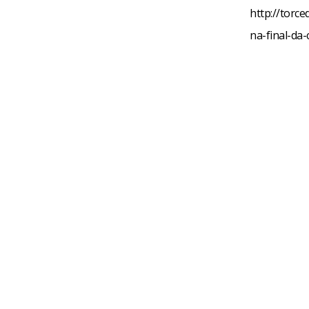
http://torc
na-final-da