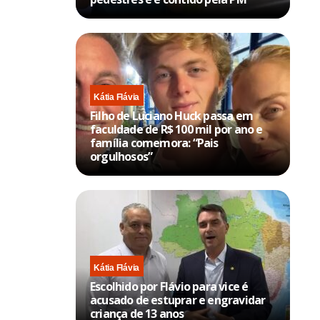
Kátia Flávia
Filho de Luciano Huck passa em
faculdade de R$ 100 mil por ano e
família comemora: “Pais
orgulhosos”
Kátia Flávia
Escolhido por Flávio para vice é
acusado de estuprar e engravidar
criança de 13 anos