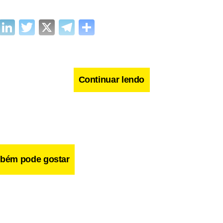
cebook
WhatsApp
LinkedIn
Twitter
X
Telegram
Share
Continuar lendo
bém pode gostar