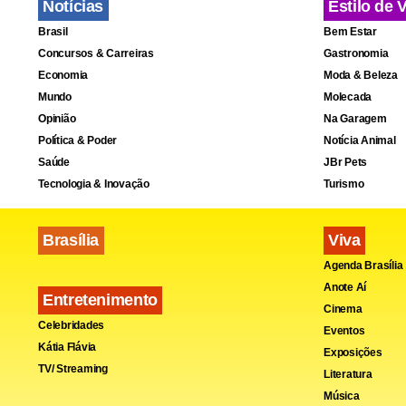
Notícias
Estilo de 
Brasil
Bem Estar
Concursos & Carreiras
Gastronomia
Economia
Moda & Beleza
Mundo
Molecada
Opinião
Na Garagem
Política & Poder
Notícia Animal
Saúde
JBr Pets
Tecnologia & Inovação
Turismo
Brasília
Viva
Agenda Brasília
Anote Aí
Entretenimento
Cinema
Celebridades
Eventos
Kátia Flávia
Exposições
TV/ Streaming
Literatura
Música