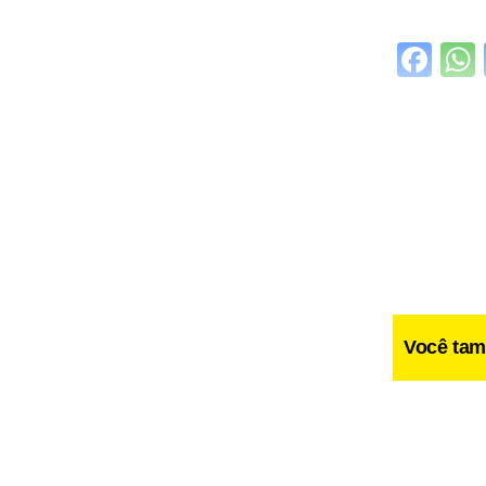
Fa
Você tam