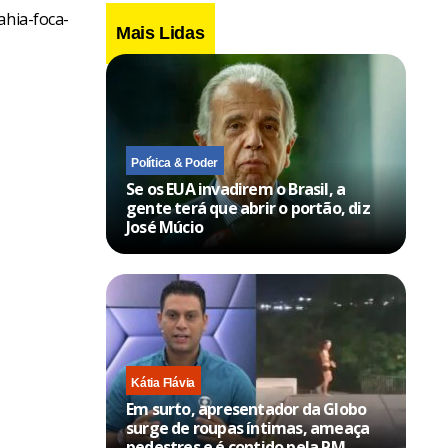
ahia-foca-
Mais Lidas
Política & Poder
Se os EUA invadirem o Brasil, a
gente terá que abrir o portão, diz
José Múcio
Kátia Flávia
Em surto, apresentador da Globo
surge de roupas íntimas, ameaça
pedestres e é contido pela PM