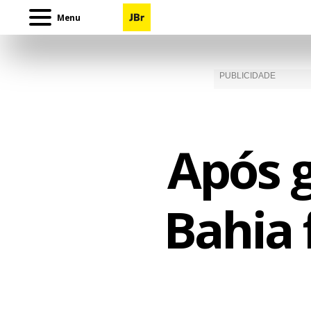
Menu
Após g
Bahia 