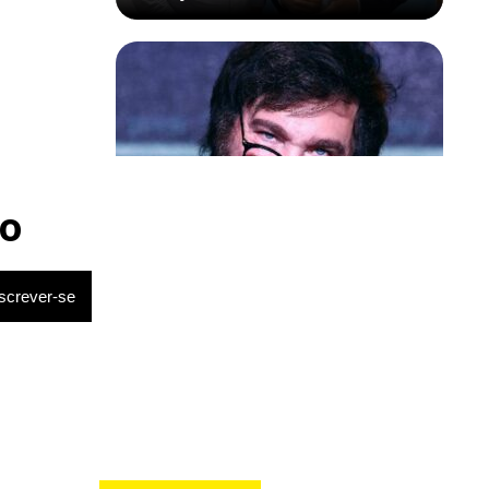
Política & Poder
Milei volta a chamar Lula de ‘ladrão’
o
e ‘corrupto’