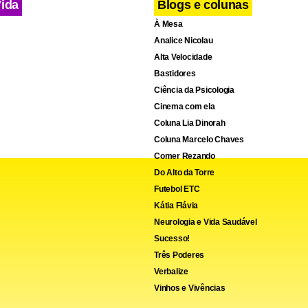
Vida
Blogs e colunas
À Mesa
Analice Nicolau
Alta Velocidade
Bastidores
Ciência da Psicologia
Cinema com ela
Coluna Lia Dinorah
Coluna Marcelo Chaves
Comer Rezando
Do Alto da Torre
Futebol ETC
Kátia Flávia
Neurologia e Vida Saudável
Sucesso!
Três Poderes
Verbalize
Vinhos e Vivências